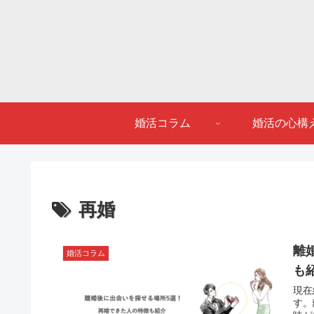
婚活コラム
婚活の心構
再婚
離
婚活コラム
も
現在
す。