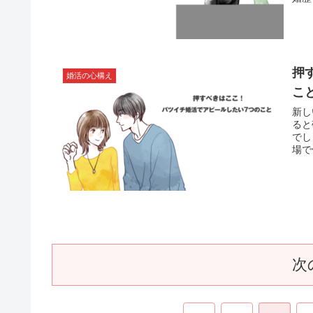
えの
押
婚活の心構え
こ
新し
ると
でし
場で
婚活
う。
次