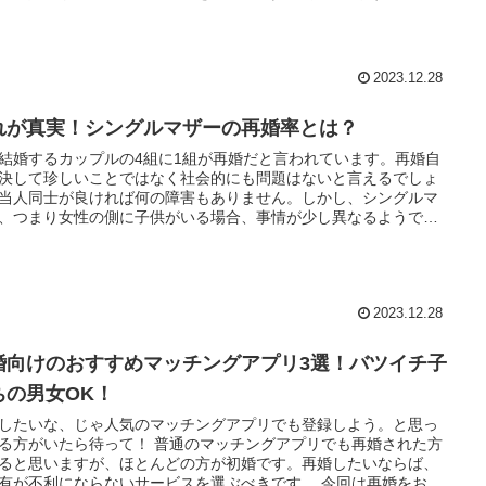
2023.12.28
れが真実！シングルマザーの再婚率とは？
結婚するカップルの4組に1組が再婚だと言われています。再婚自
決して珍しいことではなく社会的にも問題はないと言えるでしょ
当人同士が良ければ何の障害もありません。しかし、シングルマ
、つまり女性の側に子供がいる場合、事情が少し異なるようで
ここではシングルマザーの再婚率について考えていきたいと思い
。
2023.12.28
婚向けのおすすめマッチングアプリ3選！バツイチ子
ちの男女OK！
したいな、じゃ人気のマッチングアプリでも登録しよう。と思っ
る方がいたら待って！ 普通のマッチングアプリでも再婚された方
ると思いますが、ほとんどの方が初婚です。再婚したいならば、
有が不利にならないサービスを選ぶべきです。 今回は再婚をお考