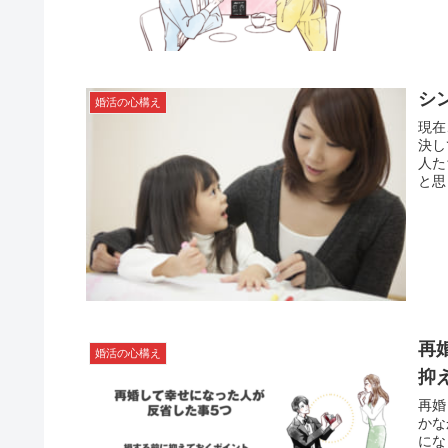
ング
シ
婚活の心構え
現在
決し
人た
と思
対象
す。
再
婚活の心構え
抑
再婚
かな
にな