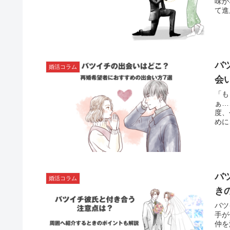
味が
て進
い幸
バ
婚活コラム
会
「も
ぁ…
度、
めに
バ
婚活コラム
き
バツ
手が
仲を