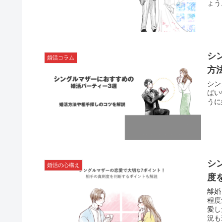
ょう
シ
婚活コラム
方
シン
ばい
うに
シ
婚活の心構え
度
離婚
程度
愛し
況も