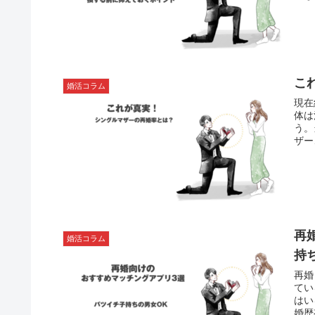
こ
婚活コラム
現在
体は
う。
ザー
す。
ます
再
婚活コラム
持
再婚
てい
はい
婚歴