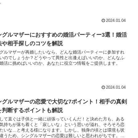
。
2024.01.04
ングルマザーにおすすめの婚活パーティー3選！婚活
法や相手探しのコツを解説
グルマザーが再婚したいなら、どんな婚活パーティーに参加すれ
いのでしょうか？どうやって異性と出逢えばいいのか、どんなふ
婚活に挑めばいいのか、あなたに役立つ情報をご提供します。
2024.01.04
ングルマザーの恋愛で大切な7ポイント！相手の真剣
を判断するポイントも解説
して直ぐは子供と一緒に頑張っていくんだ！と決めた方も、ある
気持ちが落ち着くと「寂しいな」という思いが溢れ、そろそろ恋
たいな…と考える様になります。しかし、独身の頃とは環境も状
違うため、シングルマザーの恋愛は難しいと思われがちです。シ