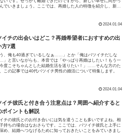
ないです。せっかく離婚できたのですから、新しい幸せに向かっ
んでいきましょう。ここでは、再婚した人の特徴を紹介し、新し
せに向かって行動を起こすことを応援します。
2024.01.04
ツイチの出会いはどこ？再婚希望者におすすめの出
い方7選
う、俺も40過ぎているしなぁ……」とか「俺はバツイチだしな
…」と言いながらも、本音では「やっぱり再婚はしたい！もう一
今度こそちゃんとした結婚生活を送りたい！」……そんな方のた
、この記事では40代バツイチ男性の婚活について特集します。
2024.01.04
ツイチ彼氏と付き合う注意点は？周囲へ紹介すると
のポイントも解説
イチの彼氏とのお付き合いには気を遣うことも多いですよね。相
子持ちの場合はなおさらです。ここでは、バツイチ彼氏と上手に
深め、結婚へつなげるために知っておきたいことをみていきまし