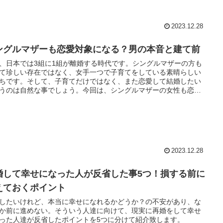
ルマザーの恋愛で気をつけるべき点をお教えします。
2023.12.28
ングルマザーも恋愛対象になる？男の本音と建て前
、日本では3組に1組が離婚する時代です。シングルマザーの方も
て珍しい存在ではなく、女手一つで子育てをしている素晴らしい
ちです。そして、子育てだけではなく、また恋愛して結婚したい
うのは自然な事でしょう。今回は、シングルマザーの女性も恋愛
になるのかどうか、男性の率直な気持ちを考えてみたいと思いま
大丈夫です！
2023.12.28
婚して幸せになった人が反省した事5つ！損する前に
えておくポイント
したいけれど、本当に幸せになれるかどうか？の不安があり、な
か前に進めない。そういう人達に向けて、現実に再婚をして幸せ
った人達が反省したポイントを5つに分けて紹介致します。