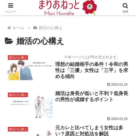
婚活や出会いの体験談・評判・秘訣がわかる情報サイト
メニュー
検索
ホーム
婚活の心構え
婚活の心構え
※本ページにはPRが含まれます。
婚活の心構え
理想の結婚相手の条件！令和の男
性は「三優」女性は「三平」を求
める傾向
2024.01.24
婚活は身長が低いと不利？低身長
婚活の心構え
の男性が成婚するポイント
2024.01.24
元カレと比べてしまう女性は多
婚活の心構え
い？原因と対処法を解説