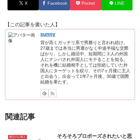
X
Facebook
Pocket
LINE
【この記事を書いた人】
sunny
背が高くガッチリ系で男勝りと言われ続け、
27歳までは本当に男運がなく中途半端な交際
ばかり。しかし婚活中、短期間に３人の外国
人にナンパされ外国人にモテることを知る。
それを機に結婚相手としては拒絶していた外
国人にターゲットを絞り、その7ヶ月後に主人
と出会う。出会って1年7ヶ月後、30歳で国際
結婚を果たす。
関連記事
そろそろプロポーズされたいと思
婚活の心構え