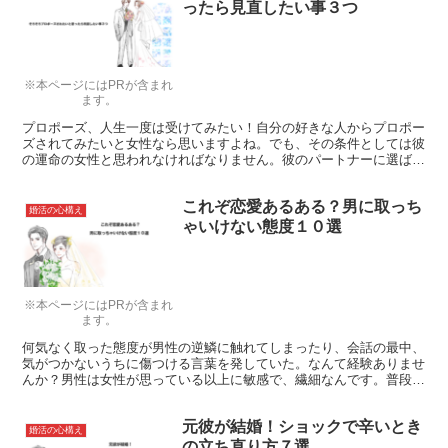
ったら見直したい事３つ
※本ページにはPRが含まれ
ます。
プロポーズ、人生一度は受けてみたい！自分の好きな人からプロポー
ズされてみたいと女性なら思いますよね。でも、その条件としては彼
の運命の女性と思われなければなりません。彼のパートナーに選ばれ
るには、どうすれば良いのでしょうか？
これぞ恋愛あるある？男に取っち
婚活の心構え
ゃいけない態度１０選
※本ページにはPRが含まれ
ます。
何気なく取った態度が男性の逆鱗に触れてしまったり、会話の最中、
気がつかないうちに傷つける言葉を発していた。なんて経験ありませ
んか？男性は女性が思っている以上に敏感で、繊細なんです。普段
は、「男らしく」いるために頑張っている男性にとっては行けない態
度をご紹介します。
元彼が結婚！ショックで辛いとき
婚活の心構え
の立ち直り方７選