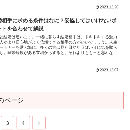
2023.12.20
婚相手に求める条件はなに？妥協してはいけないポ
ントを合わせて解説
と結婚は違います。一緒に暮らす結婚相手は、ドキドキする魅力
人かより居心地がよく信頼できる相手の方がいいでしょう。人生
ートナーを選ぶ際に、多くの方は見た目や年収ばかりに気を取ら
ち。離婚経験がある立場からすると、それよりももっと忘れない
しいポイントがあります。結婚相手で見極めることをお伝えしま
2023.12.07
のページ
3
4