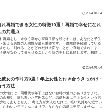
に合わせたターゲットを明確にして婚
すれば、年齢に関係なく素敵な相手とめぐり合うことができま
す。 婚活の年齢に対する原因と対策を徹底的に解説します。
2024.01.04
連れ再婚できる女性の特徴10選！再婚で幸せになれ
人の共通点
れ再婚をし、末永く幸せな家庭生活を続けるには、あなたと子供
へ迎える男性の人間性が最も重要です。一度離婚を経験している
すから、別れることがどれだけ大変なことかご存知ですね。ま
子供が安心して暮らせることが母親の幸せに直結します。初婚の
もエネルギーを使う子連れ再婚が、離婚に終わらないために、理
な男性の選び方をご紹介します。
2024.01.04
上彼女の作り方9選！年上女性と付き合うきっかけ・
会う方法
の女性には、同世代や年下にはない独特の魅力がありますよね。
の余裕や、落ち着いた雰囲気など、恋愛対象は年上女性という男
ありません。 考え方が大人なだけに、軽い気持ちで近づい
、かわいい年下くん止まりで、なかなか恋愛に発展しません。 実
ハートを射止めて年上彼女を作るには、年下なりのアピール方法