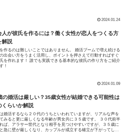
女別に生涯未婚率の推移と動向を紹介します。
2024.01.24
会人が彼氏を作るには？働く女性が恋人をつくる方
を解説
を作るのは難しいことではありません。 婚活ブームで増え続ける
の出会い方をうまく活用し、ポイントを押さえて行動すればすぐ
氏を作れます！ 誰でも実践できる基本的な彼氏の作り方をご紹介
す！
2024.01.09
5歳の婚活は厳しい？35歳女性が結婚できる可能性は
のくらいか解説
は婚活するなら２０代のうちといわれていますが、リアルな声を
てみると更に厳しくなる年齢が男女共に３５歳です。 ３０代前半
れば、アラサー世代となり相手を見つけやすいですが、３５歳に
と急に壁が厳しくなり、カップルが成立する確立が下がってしま