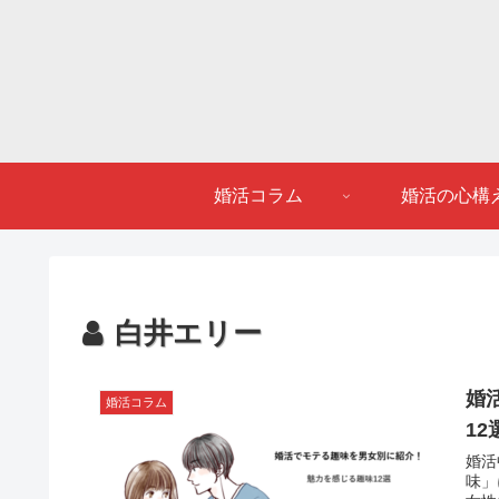
婚活コラム
婚活の心構
白井エリー
婚
婚活コラム
12
婚活
味」