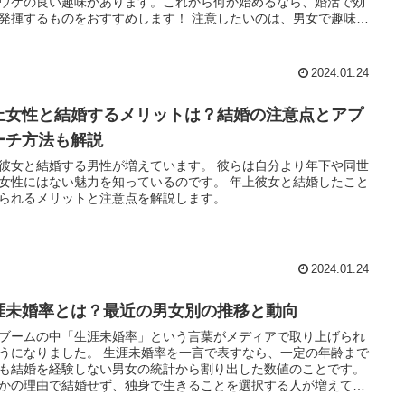
ウケの良い趣味があります。これから何か始めるなら、婚活で効
揮するものをおすすめします！ 注意したいのは、男女で趣味に
る考え方が違うこと。一線を越えると、趣味でドン引きされる可
回は婚活中に「素敵♪」と思われる確立の高いモテ
味について、女性目線で解説します！
2024.01.24
上女性と結婚するメリットは？結婚の注意点とアプ
ーチ方法も解説
女と結婚する男性が増えています。 彼らは自分より年下や同世
性にはない魅力を知っているのです。 年上彼女と結婚したこと
られるメリットと注意点を解説します。
2024.01.24
涯未婚率とは？最近の男女別の推移と動向
ブームの中「生涯未婚率」という言葉がメディアで取り上げられ
ました。 生涯未婚率を一言で表すなら、一定の年齢まで
も結婚を経験しない男女の統計から割り出した数値のことです。
かの理由で結婚せず、独身で生きることを選択する人が増えてい
であれば、結婚したい男女にとっては影響がありそうです。 最近