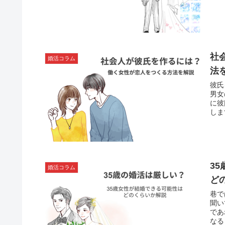
の男
社
婚活コラム
法
彼氏
男女
に彼
しま
3
婚活コラム
ど
巷で
聞い
であ
なる