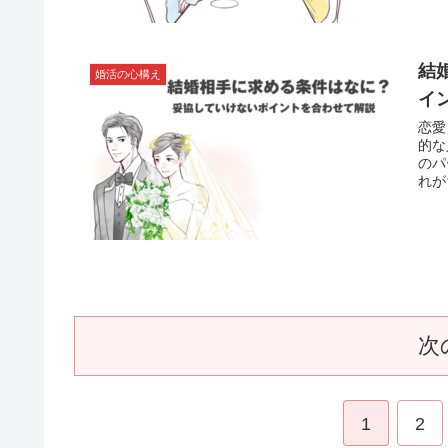
結
婚活の心構え
イ
恋愛
的な
のパ
れが
で欲
す。
次
1
2