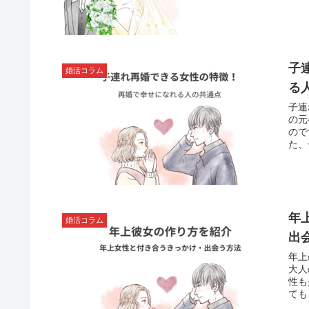
います。 とはいえ、自身の年齢
活を
子
婚活コラム
る
子連
の元
ので
た、
何倍
想的
年
婚活コラム
出
年上
大人
性も少なく
ても
は、