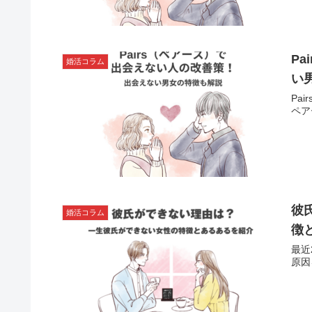
に秘
P
婚活コラム
い
Pa
ペア
彼
婚活コラム
徴
最近
原因