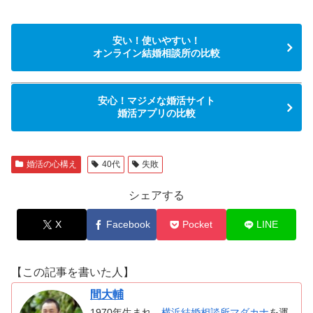
安い！使いやすい！
オンライン結婚相談所の比較
安心！マジメな婚活サイト
婚活アプリの比較
婚活の心構え
40代
失敗
シェアする
X
Facebook
Pocket
LINE
【この記事を書いた人】
間大輔
1970年生まれ。
横浜結婚相談所マダカナ
を運