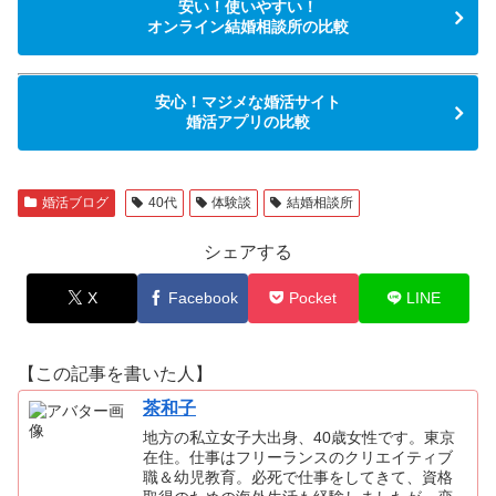
安い！使いやすい！
オンライン結婚相談所の比較
安心！マジメな婚活サイト
婚活アプリの比較
婚活ブログ
40代
体験談
結婚相談所
シェアする
X
Facebook
Pocket
LINE
【この記事を書いた人】
茶和子
地方の私立女子大出身、40歳女性です。東京
在住。仕事はフリーランスのクリエイティブ
職＆幼児教育。必死で仕事をしてきて、資格