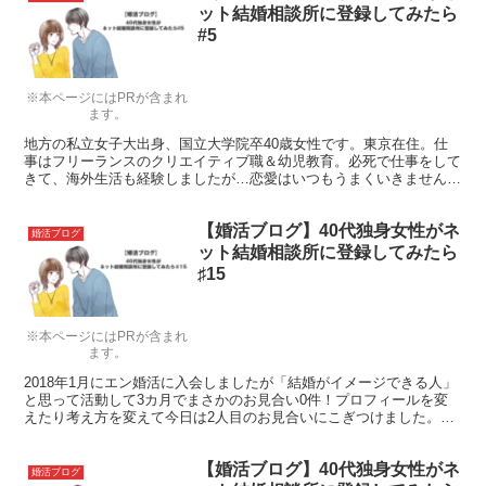
ット結婚相談所に登録してみたら
#5
※本ページにはPRが含まれ
ます。
地方の私立女子大出身、国立大学院卒40歳女性です。東京在住。仕
事はフリーランスのクリエイティブ職＆幼児教育。必死で仕事をして
きて、海外生活も経験しましたが…恋愛はいつもうまくいきません。
この生活を変えるべくネットの結婚相談所に入会しました。はじめた
ら始めたでいろいろ不安になり悩みます。
【婚活ブログ】40代独身女性がネ
婚活ブログ
ット結婚相談所に登録してみたら
♯15
※本ページにはPRが含まれ
ます。
2018年1月にエン婚活に入会しましたが「結婚がイメージできる人」
と思って活動して3カ月でまさかのお見合い0件！プロフィールを変
えたり考え方を変えて今日は2人目のお見合いにこぎつけました。先
週あったSさんとは2回目に進めそう。
【婚活ブログ】40代独身女性がネ
婚活ブログ