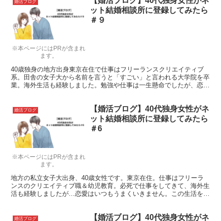
【婚活ブログ】40代独身女性がネ
い成立しました！
婚活ブログ
ット結婚相談所に登録してみたら
＃９
※本ページにはPRが含まれ
ます。
40歳独身の地方出身東京在住で仕事はフリーランスクリエイティブ
系。田舎の女子大から名前を言うと「すごい」と言われる大学院を卒
業。海外生活も経験しました。勉強や仕事は一生懸命でしたが、恋愛
はいつもうまくいかず。今年の１月にネット結婚相談所に登録しまし
た。紹介はされるけれどう～ん。そこで自分からお見合いオファーし
【婚活ブログ】40代独身女性がネ
てみます。
婚活ブログ
ット結婚相談所に登録してみたら
＃6
※本ページにはPRが含まれ
ます。
地方の私立女子大出身、40歳女性です。東京在住。仕事はフリーラ
ンスのクリエイティブ職＆幼児教育。必死で仕事をしてきて、海外生
活も経験しましたが…恋愛はいつもうまくいきません。この生活を変
えるべくネットの結婚相談所に入会しました。手続きが終わって、ス
タートなのですがWEB操作不慣れで四苦八苦。
【婚活ブログ】40代独身女性がネ
婚活ブログ