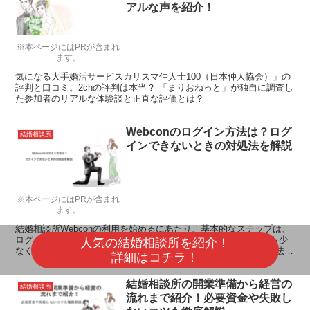
アルな声を紹介！
※本ページにはPRが含まれ
ます。
気になる大手婚活サービスカリスマ仲人士100（日本仲人協会）」の
評判と口コミ。2chの評判は本当？ 「まりおねっと」が独自に調査し
た参加者のリアルな体験談と正直な評価とは？
Webconのログイン方法は？ログ
結婚相談所
インできないときの対処法を解説
※本ページにはPRが含まれ
ます。
結婚相談所Webconの利用を始めるにあたり、基本的なステップは、
ログイン方法の理解です。 しかし、困難を感じているユーザーも少
人気の結婚相談所を紹介！
なくありません。 この記事では、Webconへの簡単なログイン方法か
詳細はコチラ！
らマイページの特徴、さらにはログインできない...
結婚相談所の開業準備から経営の
結婚相談所
流れまで紹介！必要資金や失敗し