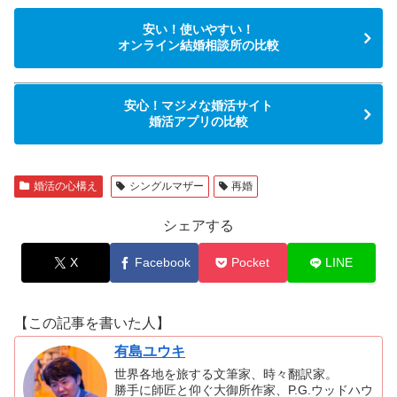
安い！使いやすい！
オンライン結婚相談所の比較
安心！マジメな婚活サイト
婚活アプリの比較
婚活の心構え
シングルマザー
再婚
シェアする
X
Facebook
Pocket
LINE
【この記事を書いた人】
有島ユウキ
世界各地を旅する文筆家、時々翻訳家。
勝手に師匠と仰ぐ大御所作家、P.G.ウッドハウ