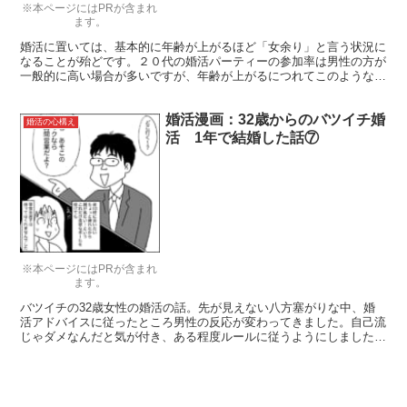
※本ページにはPRが含まれ
ます。
婚活に置いては、基本的に年齢が上がるほど「女余り」と言う状況に
なることが殆どです。２０代の婚活パーティーの参加率は男性の方が
一般的に高い場合が多いですが、年齢が上がるにつれてこのような
「女余り」と言う現象が起きるのはなぜでしょうか。それについて、
今回は解説を行います。
婚活漫画：32歳からのバツイチ婚
婚活の心構え
活 1年で結婚した話⑦
※本ページにはPRが含まれ
ます。
バツイチの32歳女性の婚活の話。先が見えない八方塞がりな中、婚
活アドバイスに従ったところ男性の反応が変わってきました。自己流
じゃダメなんだと気が付き、ある程度ルールに従うようにしました。
今回は第7話。