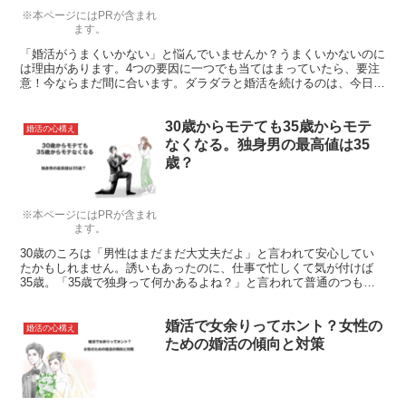
※本ページにはPRが含まれ
ます。
「婚活がうまくいかない」と悩んでいませんか？うまくいかないのに
は理由があります。4つの要因に一つでも当てはまっていたら、要注
意！今ならまだ間に合います。ダラダラと婚活を続けるのは、今日で
おしまいにしましょう！
30歳からモテても35歳からモテ
婚活の心構え
なくなる。独身男の最高値は35
歳？
※本ページにはPRが含まれ
ます。
30歳のころは「男性はまだまだ大丈夫だよ」と言われて安心してい
たかもしれません。誘いもあったのに、仕事で忙しくて気が付けば
35歳。「35歳で独身って何かあるよね？」と言われて普通のつもり
だったのに独身でいる方がおかしいと思われてしまう。結婚しようと
1％でも思っているなら35歳で結婚決意して本気で婚活したほうがい
婚活で女余りってホント？女性の
いでしょう。その理由を女性目線で解説します。
婚活の心構え
ための婚活の傾向と対策