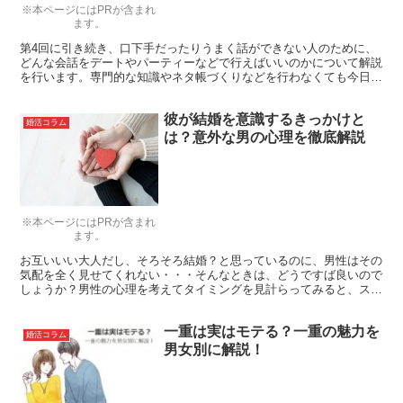
※本ページにはPRが含まれ
ます。
第4回に引き続き、口下手だったりうまく話ができない人のために、
どんな会話をデートやパーティーなどで行えばいいのかについて解説
を行います。専門的な知識やネタ帳づくりなどを行わなくても今日か
らできる簡単な会話術を解説します。
彼が結婚を意識するきっかけと
婚活コラム
は？意外な男の心理を徹底解説
※本ページにはPRが含まれ
ます。
お互いいい大人だし、そろそろ結婚？と思っているのに、男性はその
気配を全く見せてくれない・・・そんなときは、どうですば良いので
しょうか？男性の心理を考えてタイミングを見計らってみると、スム
ーズに結婚の話が進むこともあります。男性にとって結婚を考えるき
っかけは何でしょうか？
一重は実はモテる？一重の魅力を
婚活コラム
男女別に解説！