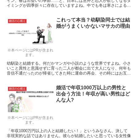
イン、春は出会いの季節……と、日本には意外と恋人が欲しくなるタ
イミングが四季折々に存在していますよね。中でも冬は寒さによる人
肌恋しさに加え、街のイルミネーションが独り身を寂しく照らしま
す。もうそろそろ、本気で彼女をみつけませんか？
これって本当？幼馴染同士では結
婚活の心構え
婚がうまくいかないマサカの理由
※本ページにはPRが含まれ
ます。
幼馴染と結婚する。何だかマンガや小説のような世界ですよね。小さ
いこと異性と意識せずに育った二人が都会に出て大人になり、何年も
音信不通だったのが帰省してきた時に運命の再会、その時にはお互い
を男女として意識して…、ロマンティックですよね。幼馴染婚はあこ
がれの結婚として人気なのですが、そこには落とし穴があるようで
婚活で年収1000万以上の男性と
す。
婚活の心構え
出会う方法！年収が高い男性はど
んな人?
※本ページにはPRが含まれ
ます。
「年収1000万円以上の人と結婚したい！」というみなさん、決して
非現実的な話ではありません。彼らが結婚したいと思っている女性像