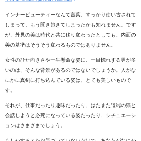
11_09_07_Womack_Ojai_0050 / JodiWomack
インナービューティーなんて言葉、すっかり使い古されて
しまって、もう聞き飽きてしまったかも知れません。です
が、外見の美は時代と共に移り変わったとしても、内面の
美の基準はそうそう変わるものではありません。
女性のひた向きさや一生懸命な姿に、一目惚れする男が多
いのは、そんな背景があるのではないでしょうか。人がな
にかに真剣に打ち込んでいる姿は、とても美しいもので
す。
それが、仕事だったり趣味だったり、はたまた道端の猫と
会話しようと必死になっている姿だったり、シチュエーシ
ョンはさまざまでしょう。
もしかするとただ気づいていないだけで、あなたがなにか