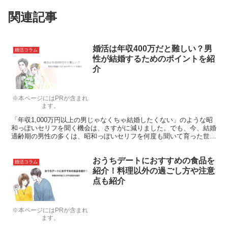
関連記事
婚活は年収400万だと難しい？男
婚活コラム
性が結婚するためのポイントを紹
介
※本ページにはPRが含まれ
ます。
「年収1,000万円以上の男じゃなくちゃ結婚したくない」のような昭
和っぽいセリフを聞く機会は、さすがに減りました。でも、今、結婚
適齢期の男性の多くは、昭和っぽいセリフを何度も聞いて育った世
代。自分の年収が400万円台だと結婚に不安を感じる人も多いでしょ
う。この記事では、年収400万円台の男性が「結婚したい」と思った
おうちデートにおすすめの食品を
時に持つべきリアルな心構えをお伝えします。
婚活コラム
紹介！料理以外の過ごし方や注意
点も紹介
※本ページにはPRが含まれ
ます。