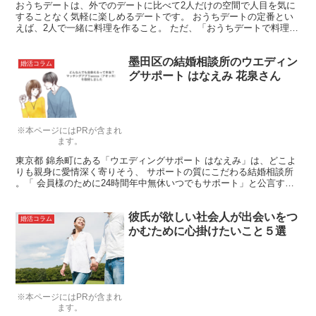
おうちデートは、外でのデートに比べて2人だけの空間で人目を気に
することなく気軽に楽しめるデートです。 おうちデートの定番とい
えば、2人で一緒に料理を作ること。 ただ、「おうちデートで料理を
したいけどどんな料理がいいのかな？」と悩まれた経験が...
墨田区の結婚相談所のウエディン
婚活コラム
グサポート はなえみ 花泉さん
※本ページにはPRが含まれ
ます。
東京都 錦糸町にある「ウエディングサポート はなえみ」は、どこよ
りも親身に愛情深く寄りそう、 サポートの質にこだわる結婚相談所
。「 会員様のために24時間年中無休いつでもサポート」と公言する
代表の花泉さんに詳しい話を伺ってきました。
彼氏が欲しい社会人が出会いをつ
婚活コラム
かむために心掛けたいこと５選
※本ページにはPRが含まれ
ます。