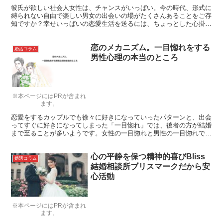
彼氏が欲しい社会人女性は、チャンスがいっぱい。今の時代、形式に
縛られない自由で楽しい男女の出会いの場がたくさんあることをご存
知ですか？幸せいっぱいの恋愛生活を送るには、ちょっとした心掛け
と、いつもより積極的な行動がポイントです。彼氏が欲しい社会人女
性なら、誰でも今すぐできる出会いをつかむために心掛けたいことを
恋のメカニズム。一目惚れをする
ご紹介します！
婚活コラム
男性心理の本当のところ
※本ページにはPRが含まれ
ます。
恋愛をするカップルでも徐々に好きになっていったパターンと、出会
ってすぐに好きになってしまった「一目惚れ」では、後者の方が結婚
まで至ることが多いようです。女性の一目惚れと男性の一目惚れでは
どこが違うのか、男性心理について少し考えてみたいと思います。
心の平静を保つ精神的喜びBliss
婚活コラム
結婚相談所ブリスマークだから安
心活動
※本ページにはPRが含まれ
ます。