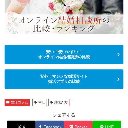
安い！使いやすい！
オンライン結婚相談所の比較
安心！マジメな婚活サイト
婚活アプリの比較
婚活コラム
幸せ
見抜き方
シェアする
X
Facebook
Pocket
LINE