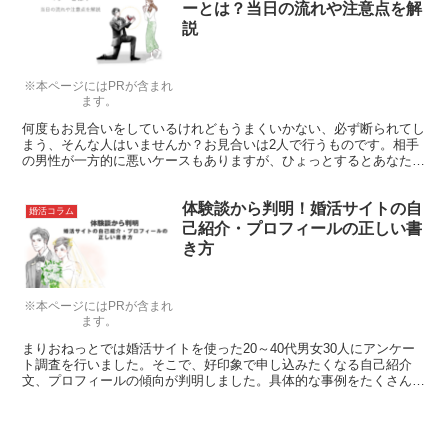
ーとは？当日の流れや注意点を解
説
※本ページにはPRが含まれ
ます。
何度もお見合いをしているけれどもうまくいかない、必ず断られてし
まう、そんな人はいませんか？お見合いは2人で行うものです。相手
の男性が一方的に悪いケースもありますが、ひょっとするとあなたの
姿勢に問題があるかもしれません。ここでは、お見合いに失敗しない
ためのマナーについて考えていきたいと思います。
体験談から判明！婚活サイトの自
婚活コラム
己紹介・プロフィールの正しい書
き方
※本ページにはPRが含まれ
ます。
まりおねっとでは婚活サイトを使った20～40代男女30人にアンケー
ト調査を行いました。そこで、好印象で申し込みたくなる自己紹介
文、プロフィールの傾向が判明しました。具体的な事例をたくさん紹
介しますので「いいな」と思ったことはそのまま応用してください
ね。