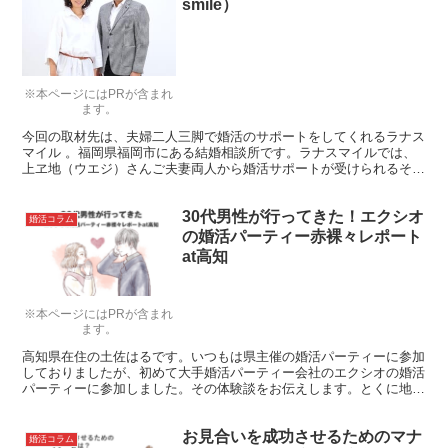
smile）
※本ページにはPRが含まれ
ます。
今回の取材先は、夫婦二人三脚で婚活のサポートをしてくれるラナス
マイル 。福岡県福岡市にある結婚相談所です。ラナスマイルでは、
上ヱ地（ウエジ）さんご夫妻両人から婚活サポートが受けられるそ
う。夫婦二人三脚での婚活サポートがどのようなものなのか……詳し
い話を伺ってきましたので、是非ご覧ください。
30代男性が行ってきた！エクシオ
婚活コラム
の婚活パーティー赤裸々レポート
at高知
※本ページにはPRが含まれ
ます。
高知県在住の土佐はるです。いつもは県主催の婚活パーティーに参加
しておりましたが、初めて大手婚活パーティー会社のエクシオの婚活
パーティーに参加しました。その体験談をお伝えします。とくに地方
在住の方に読んで欲しいです。
お見合いを成功させるためのマナ
婚活コラム