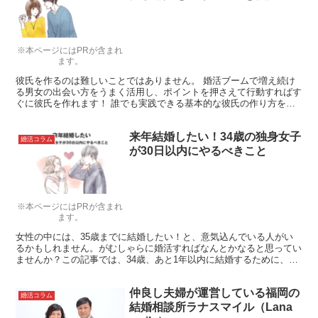
※本ページにはPRが含まれ
ます。
彼氏を作るのは難しいことではありません。 婚活ブームで増え続け
る男女の出会い方をうまく活用し、ポイントを押さえて行動すればす
ぐに彼氏を作れます！ 誰でも実践できる基本的な彼氏の作り方をご
紹介します！
来年結婚したい！34歳の独身女子
婚活コラム
が30日以内にやるべきこと
※本ページにはPRが含まれ
ます。
女性の中には、35歳までに結婚したい！と、意気込んでいる人がい
るかもしれません。がむしゃらに婚活すればなんとかなると思ってい
ませんか？この記事では、34歳、あと1年以内に結婚するために、振
り返っておきたい4つのポイントをご紹介します。原因は年齢でも見
た目でもないかも…。エステに行く前に、ぜひ心得ておいてください
仲良し夫婦が運営している福岡の
ね。
婚活コラム
結婚相談所ラナスマイル（Lana