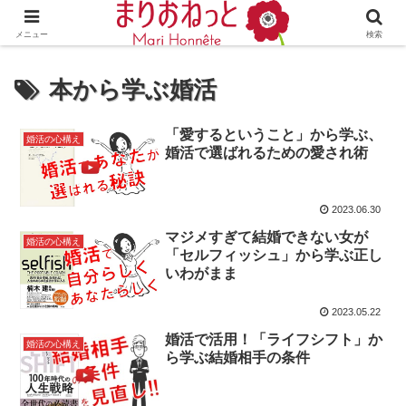
婚活や出会いの体験談・評判・秘訣がわかる情報サイト
メニュー
検索
本から学ぶ婚活
「愛するということ」から学ぶ、
婚活の心構え
婚活で選ばれるための愛され術
2023.06.30
マジメすぎて結婚できない女が
婚活の心構え
「セルフィッシュ」から学ぶ正し
いわがまま
2023.05.22
婚活で活用！「ライフシフト」か
婚活の心構え
ら学ぶ結婚相手の条件