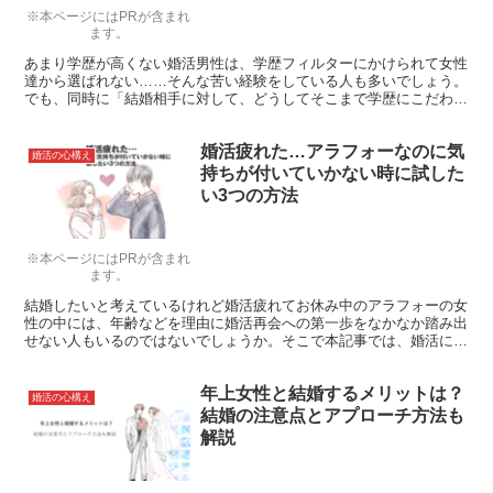
※本ページにはPRが含まれ
ます。
あまり学歴が高くない婚活男性は、学歴フィルターにかけられて女性
達から選ばれない……そんな苦い経験をしている人も多いでしょう。
でも、同時に「結婚相手に対して、どうしてそこまで学歴にこだわる
の？」と疑問を感じている人も多いのではないでしょうか。 この記
事では、どうして婚活している女性が男性の学歴を重視しているの
婚活疲れた…アラフォーなのに気
か、その理由をお伝えします。ハッキリとした理由を知れば、男性陣
婚活の心構え
の婚活への心構えも変わってくるでしょう。
持ちが付いていかない時に試した
い3つの方法
※本ページにはPRが含まれ
ます。
結婚したいと考えているけれど婚活疲れてお休み中のアラフォーの女
性の中には、年齢などを理由に婚活再会への第一歩をなかなか踏み出
せない人もいるのではないでしょうか。そこで本記事では、婚活に疲
れたアラフォーにおすすめの癒し方・出会い方３つをご紹介します。
年上女性と結婚するメリットは？
婚活の心構え
結婚の注意点とアプローチ方法も
解説