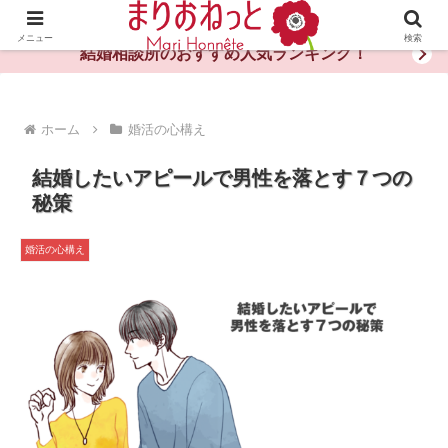
婚活や出会いの体験談・評判・秘訣がわかる情報サイト
メニュー
検索
結婚相談所のおすすめ人気ランキング！
ホーム
婚活の心構え
結婚したいアピールで男性を落とす７つの
秘策
婚活の心構え