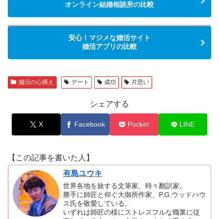
オンライン結婚相談所の比較
安心！マジメな婚活サイト
婚活アプリの比較
婚活の心構え
デート
成功
片思い
シェアする
X
Facebook
Pocket
LINE
【この記事を書いた人】
有島ユウキ
世界各地を旅する文筆家、時々翻訳家。
勝手に師匠と仰ぐ大御所作家、P.G.ウッドハウ
ス氏を敬愛している。
いずれは師匠の様にストレスフルな職業に従