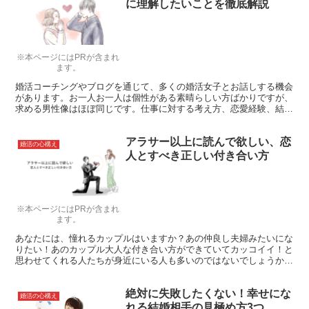
に理解したいことを徹底解説
※本ページにはPRが含まれ
ます。
婚活コーチングやブログを通じて、多くの婚活女子とお話しする機会
があります。お一人お一人は個性がある素晴らしい方ばかりですが、
求める男性像はほぼ同じです。仕事に対する考え方、恋愛経験、結婚
に求めること等、他の内容は様々なのに、求める男性像は驚くほど同
じです。 それで結婚という目標は達成できるのでしょうか？
アラサー以上に読んで欲しい、恋
婚活の心構え
人とすべき正しい付き合い方
※本ページにはPRが含まれ
ます。
あなたには、憧れるカップルはいますか？あの仲良し夫婦みたいにな
りたい！あのカップル大人な付き合い方ができていてカッコイイ！と
思わせてくれる人たちが身近にいる人も多いのではないでしょうか。
彼らは、どのようにパートナーや恋人と付き合っているのでしょう
か？知りたいですよね！具体的にみていきましょう。
絶対に失敗したくない！幸せにな
婚活の心構え
れる結婚相手の見極め方3つ