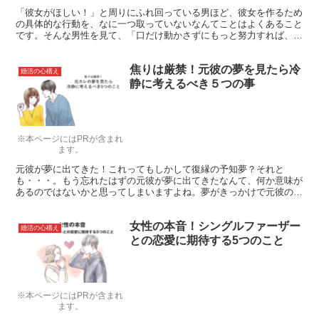
「彼女がほしい！」と周りにふれ回っている男ほど、彼女を作るため
の具体的な行動を、なに一つ取っていないなんてことはよくあること
です。そんな男性を見て、「口だけ動かさずにもっと努力すれば、彼
女の一人ぐらい簡単にできるんじゃないの？」と思っている世の中の
女性も多いのではないでしょうか？
焦りは厳禁！元彼の夢を見たら冷
婚活の心構え
静に考えるべき５つの事
※本ページにはPRが含まれ
ます。
元彼が夢に出てきた！これってもしかして復縁の予知夢？それと
も・・・。もう忘れたはずの元彼が夢に出てきたなんて、何か意味が
あるのではないかと思ってしまいますよね。夢がきっかけで元彼の事
が頭から離れない。「あの時、こういわなければ」とおもいだし未練
タラタラ…。そんな時はどうすればいいのでしょうか。占い、心理学
女性の本音！シングルファーザー
の点から考えてみましょう。
婚活の心構え
との恋愛に期待する5つのこと
※本ページにはPRが含まれ
ます。