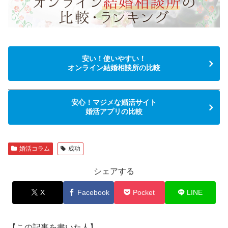
安い！使いやすい！
オンライン結婚相談所の比較
安心！マジメな婚活サイト
婚活アプリの比較
婚活コラム
成功
シェアする
X
Facebook
Pocket
LINE
【この記事を書いた人】