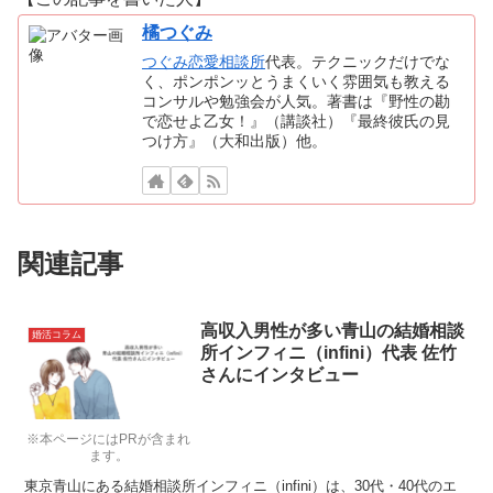
橘つぐみ
つぐみ恋愛相談所
代表。テクニックだけでな
く、ポンポンッとうまくいく雰囲気も教える
コンサルや勉強会が人気。著書は『野性の勘
で恋せよ乙女！』（講談社）『最終彼氏の見
つけ方』（大和出版）他。
関連記事
高収入男性が多い青山の結婚相談
婚活コラム
所インフィニ（infini）代表 佐竹
さんにインタビュー
※本ページにはPRが含まれ
ます。
東京青山にある結婚相談所インフィニ（infini）は、30代・40代のエ