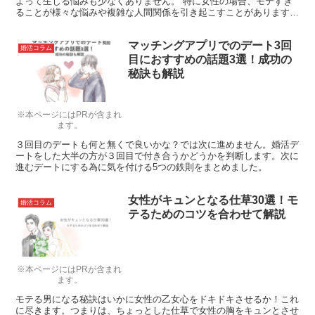
よって生じる悩みも少なくありません。 特に女性の場合、モテすぎ
ることが様々な悩みや複雑な人間関係を引き起こすことがあります。
この記事では、モテすぎて困る女性の悩みや、対処法を具...
マッチングアプリでのデート3回
婚活コラム
目におすすめの話題3選！成功の
秘訣も解説
※本ページにはPRが含まれ
ます。
３回目のデートも何と無くで良いかな？では次に進めません。婚活デ
ートをした大半の方が３回目で付き合うかどうかを判断します。次に
進むデートにする為に気を付ける5つの鉄則をまとめました。
女性がキュンとなる仕草30選！モ
婚活コラム
テるためのコツを合わせて解説
※本ページにはPRが含まれ
ます。
モテる男になる秘訣はいかに女性の乙女心をドキドキさせるか！これ
に尽きます。つまりは、ちょっとした仕草で女性の胸をキュンとさせ