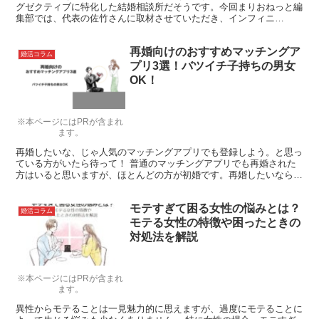
グゼクティブに特化した結婚相談所だそうです。今回まりおねっと編
集部では、代表の佐竹さんに取材させていただき、インフィニ
（infini）の特徴について詳しくお聞かせいただきました。
再婚向けのおすすめマッチングア
婚活コラム
プリ3選！バツイチ子持ちの男女
OK！
※本ページにはPRが含まれ
ます。
再婚したいな、じゃ人気のマッチングアプリでも登録しよう。と思っ
ている方がいたら待って！ 普通のマッチングアプリでも再婚された
方はいると思いますが、ほとんどの方が初婚です。再婚したいなら
ば、婚歴有が不利にならないサービスを選ぶべきです。 今回は再婚
をお考えの方向けのアプリをご紹介します。
モテすぎて困る女性の悩みとは？
婚活コラム
モテる女性の特徴や困ったときの
対処法を解説
※本ページにはPRが含まれ
ます。
異性からモテることは一見魅力的に思えますが、過度にモテることに