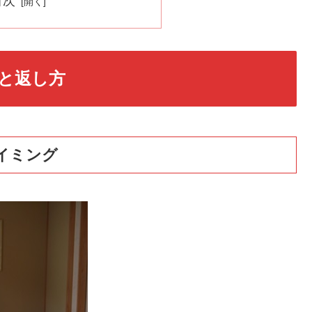
目次
と返し方
イミング