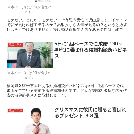
※本ページにはPRが含まれ
ます。
モテたい。とにかくモテたい！そう思う男性は沢山居ます。イケメン
で背が高ければモテるのか？高収入なら人気があるの？というと必ず
しもそうではありません。実は婚活市場で人気がある男性は、誰でも
できることをちゃんとやっているだけ。そんな婚活でモテる男性の特
徴をご紹介します。
5日に1組ペースでご成婚！30～
婚活コラム
40代に選ばれる結婚相談所ハピネ
ス
※本ページにはPRが含まれ
ます。
福岡県久留米市本店ある結婚相談所ハピネスは5日に1組ペースで成
婚者がでている実績ある結婚相談所です。どんな結婚相談所なのか代
表の渋谷静男さんに取材しました。
クリスマスに彼氏に贈ると喜ばれ
婚活コラム
るプレゼント ３８選