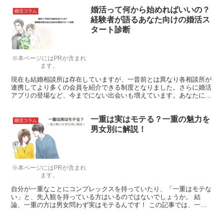
に関する考え方が違うこと。一線を越えると、趣味でドン引きされる
婚活って何から始めればいいの？
可能性も・・・。 今回は婚活中に「素敵♪」と思われる確立の高いモ
婚活コラム
テる趣味について、女性目線で解説します！
経験者が語るあなた向けの婚活ス
タート診断
※本ページにはPRが含まれ
ます。
現在も結婚相談所は存在していますが、一昔前とは異なり各相談所が
連携してより多くの会員を紹介できる制度となりました。さらに婚活
アプリの登場など、今までにない出会いも増えています。あなたにと
って最適な出会い方を診断するためそれぞれのメリットとデメリット
を私の経験からご案内します。
一重は実はモテる？一重の魅力を
婚活コラム
男女別に解説！
※本ページにはPRが含まれ
ます。
自分が一重なことにコンプレックスを持っていたり、「一重はモテな
い」と、先入観を持っている方はいるのではないでしょうか。 結
論、一重の方は男女問わず実はモテるんです！ この記事では、一重
の方がモテる理由を男女別に徹底解説します。 また記事後半...