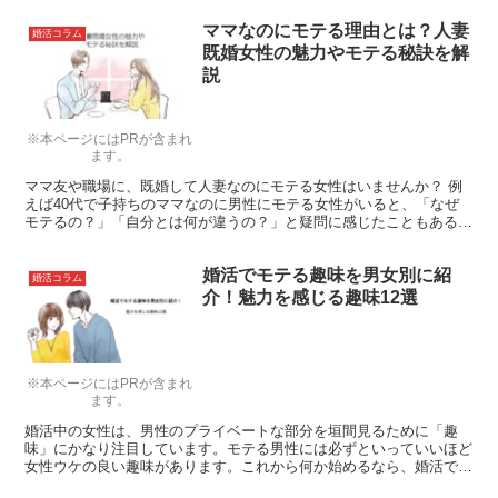
ママなのにモテる理由とは？人妻
婚活コラム
既婚女性の魅力やモテる秘訣を解
説
※本ページにはPRが含まれ
ます。
ママ友や職場に、既婚して人妻なのにモテる女性はいませんか？ 例
えば40代で子持ちのママなのに男性にモテる女性がいると、「なぜ
モテるの？」「自分とは何が違うの？」と疑問に感じたこともあるの
ではないでしょうか。 本記事では、ママなのにモテる理由...
婚活でモテる趣味を男女別に紹
婚活コラム
介！魅力を感じる趣味12選
※本ページにはPRが含まれ
ます。
婚活中の女性は、男性のプライベートな部分を垣間見るために「趣
味」にかなり注目しています。モテる男性には必ずといっていいほど
女性ウケの良い趣味があります。これから何か始めるなら、婚活で効
果を発揮するものをおすすめします！ 注意したいのは、男女で趣味