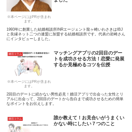
※本ページにはPRが含まれ
ます。
1993年に創業した結婚相談所INRエージェント龍ヶ崎いわさきはIBJ
と良縁ネット二つの連盟に加盟する結婚相談所です。代表の岩崎さん
にインタビューしました。
マッチングアプリの2回目のデー
婚活コラム
トを成功させる方法！恋愛に発展
するか見極めるコツを伝授
※本ページにはPRが含まれ
ます。
2回目のデートに続かない男性必見！婚活アプリで出会った女性とリ
アルに出会って、2回目のデートから告白まで成功させるための簡単
なポイントをお伝えします。
誰か教えて！お見合いがうまくい
婚活コラム
かない時にしたい７つのこと