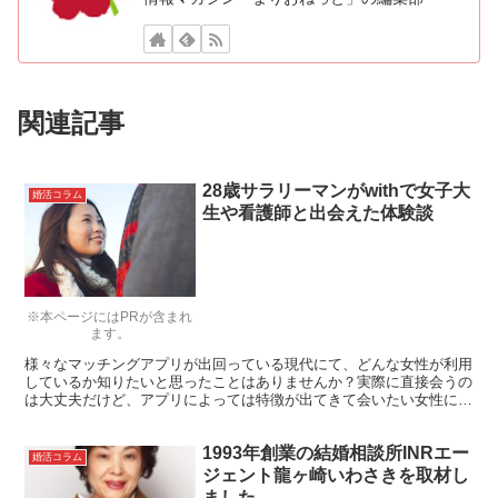
関連記事
28歳サラリーマンがwithで女子大
婚活コラム
生や看護師と出会えた体験談
※本ページにはPRが含まれ
ます。
様々なマッチングアプリが出回っている現代にて、どんな女性が利用
しているか知りたいと思ったことはありませんか？実際に直接会うの
は大丈夫だけど、アプリによっては特徴が出てきて会いたい女性に会
えない場合もあるでしょう。 そこで今回はマッチングアプリ
「With」を利用した際にいったいどんな女性が活用しているかをご紹
1993年創業の結婚相談所INRエー
介していきます。実際に直接経験を積んでの意見になるので、もしこ
婚活コラム
れからマッチングアプリ「With」を利用しようと考えている方は、ぜ
ジェント龍ヶ崎いわさきを取材し
ひ参考にしてみてください。
ました