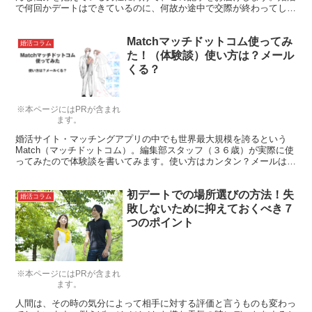
で何回かデートはできているのに、何故か途中で交際が終わってしま
う人は、デート場所やデートの仕方に問題があるのかもしれません。
Matchマッチドットコム使ってみ
婚活コラム
た！（体験談）使い方は？メール
くる？
※本ページにはPRが含まれ
ます。
婚活サイト・マッチングアプリの中でも世界最大規模を誇るという
Match（マッチドットコム）。編集部スタッフ（３６歳）が実際に使
ってみたので体験談を書いてみます。使い方はカンタン？メールはく
る？女性会員は多い？サクラは？気になるギモンにお答えしましょ
う。
初デートでの場所選びの方法！失
婚活コラム
敗しないために抑えておくべき７
つのポイント
※本ページにはPRが含まれ
ます。
人間は、その時の気分によって相手に対する評価と言うものも変わっ