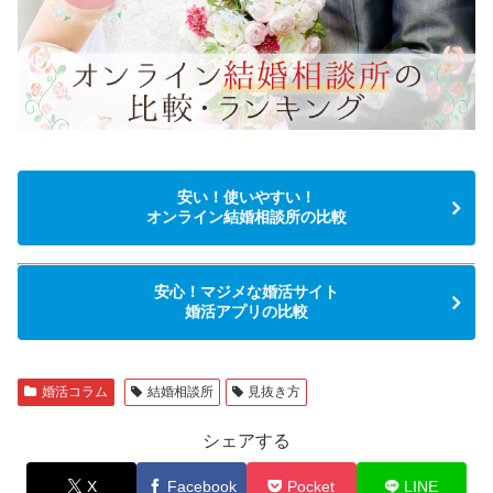
安い！使いやすい！
オンライン結婚相談所の比較
安心！マジメな婚活サイト
婚活アプリの比較
婚活コラム
結婚相談所
見抜き方
シェアする
X
Facebook
Pocket
LINE