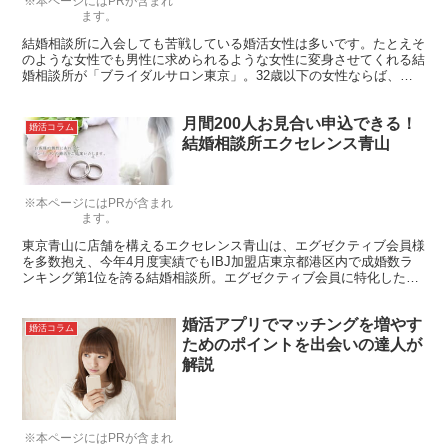
※本ページにはPRが含まれ
ます。
結婚相談所に入会しても苦戦している婚活女性は多いです。たとえそ
のような女性でも男性に求められるような女性に変身させてくれる結
婚相談所が「ブライダルサロン東京」。32歳以下の女性ならば、成
婚率は驚きの80％超えだそうです。何故、そこまで高い成婚率を達
成できるのか、代表の山田翼さんに取材をしてきました。
月間200人お見合い申込できる！
婚活コラム
結婚相談所エクセレンス青山
※本ページにはPRが含まれ
ます。
東京青山に店舗を構えるエクセレンス青山は、エグゼクティブ会員様
を多数抱え、今年4月度実績でもIBJ加盟店東京都港区内で成婚数ラ
ンキング第1位を誇る結婚相談所。エグゼクティブ会員に特化した結
婚相談所は数多くありますが、その中でもエクセレンス青山はリーズ
ナブルな価格で会員様をサポートしてくれるようです。 「エグゼク
婚活アプリでマッチングを増やす
ティブ会員に特化した結婚相談所に入会したいけれど、予算的に厳し
婚活コラム
い」……そう考えてきた方は是非ご覧ください。エクセレンス青山の
ためのポイントを出会いの達人が
カウンセラーである今井さんに詳しい話を伺ってきました。
解説
※本ページにはPRが含まれ