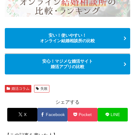
安い！使いやすい！
オンライン結婚相談所の比較
安心！マジメな婚活サイト
婚活アプリの比較
婚活コラム
失敗
シェアする
X
Facebook
Pocket
LINE