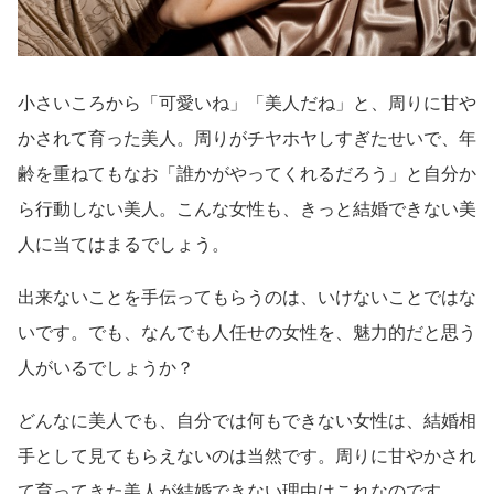
小さいころから「可愛いね」「美人だね」と、周りに甘や
かされて育った美人。周りがチヤホヤしすぎたせいで、年
齢を重ねてもなお「誰かがやってくれるだろう」と自分か
ら行動しない美人。こんな女性も、きっと結婚できない美
人に当てはまるでしょう。
出来ないことを手伝ってもらうのは、いけないことではな
いです。でも、なんでも人任せの女性を、魅力的だと思う
人がいるでしょうか？
どんなに美人でも、自分では何もできない女性は、結婚相
手として見てもらえないのは当然です。周りに甘やかされ
て育ってきた美人が結婚できない理由はこれなのです。