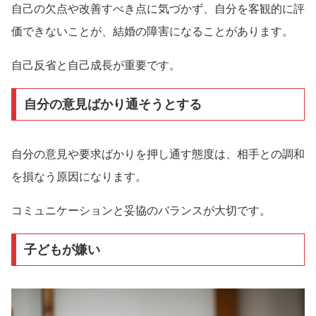
自己の欠点や改善すべき点に気づかず、自分を客観的に評
価できないことが、結婚の障害になることがあります。
自己反省と自己成長が重要です。
自分の意見ばかり通そうとする
自分の意見や要求ばかりを押し通す態度は、相手との調和
を損なう原因になります。
コミュニケーションと妥協のバランスが大切です。
子どもが嫌い