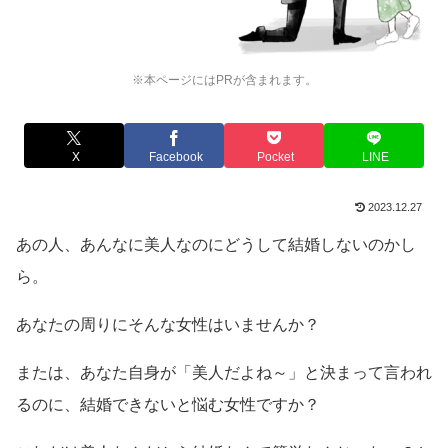
※本ページにはPRが含まれます。
X
Facebook
Pocket
LINE
2023.12.27
あの人、あんなに美人なのにどうして結婚しないのかし
ら。
あなたの周りにそんな女性はいませんか？
または、あなた自身が「美人だよね～」と決まって言われ
るのに、結婚できないと悩む女性ですか？