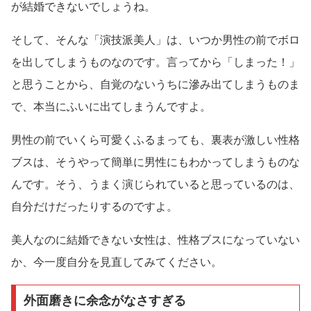
が結婚できないでしょうね。
そして、そんな「演技派美人」は、いつか男性の前でボロ
を出してしまうものなのです。言ってから「しまった！」
と思うことから、自覚のないうちに滲み出てしまうものま
で、本当にふいに出てしまうんですよ。
男性の前でいくら可愛くふるまっても、裏表が激しい性格
ブスは、そうやって簡単に男性にもわかってしまうものな
んです。そう、うまく演じられていると思っているのは、
自分だけだったりするのですよ。
美人なのに結婚できない女性は、性格ブスになっていない
か、今一度自分を見直してみてください。
外面磨きに余念がなさすぎる