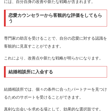
には、自分自身の改善や新たな戦略が含まれます。
恋愛カウンセラーから客観的な評価をしてもら
う
専門家の助言を受けることで、自分の恋愛に対する認識を
客観的に見直すことができます。
これにより、改善点や新たな戦略が明らかになります。
結婚相談所に入会する
結婚相談所では、個々の条件に合ったパートナーを見つけ
るためのサポートを受けることができます。
真剣な出会いを求める場として、効果的な選択肢です。