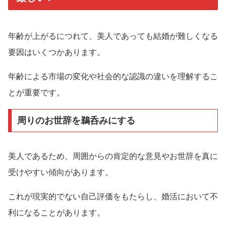
年齢が上がるにつれて、美人であっても結婚が難しくなる
要因はいくつかあります。
年齢による市場の変化や社会的な認識の違いを理解するこ
とが重要です。
周りのお世辞を鵜呑みにする
美人であるため、周囲からの肯定的な意見やお世辞を真に
受けやすい傾向があります。
これが現実的でない自己評価をもたらし、婚活において不
利になることがあります。