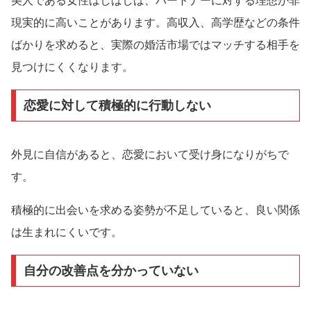
美人である女性はしばしば、パートナーに対する理想が非
現実的に高いことがあります。高収入、高学歴などの条件
ばかりを求めると、実際の婚活市場ではマッチする相手を
見つけにくくなります。
恋愛に対して積極的に行動しない
外見に自信があると、恋愛において受け身になりがちで
す。
積極的に出会いを求める姿勢が不足していると、良い関係
は生まれにくいです。
自分の改善点を分かっていない