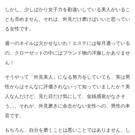
しかし、少しばかり女子力を勘違いしている美人がいるこ
とも否めません。それは、外見だけ磨けばいいと思ってい
る女性です。
週一のネイルは欠かせないわ！エステには毎月通っている
の。クローゼットの中にはブランド物の洋服しかありませ
ん！
そうやって「外見美人」になる努力をしていても、実は男
性からはそんなに評価されないって知っていましたか？美
人なんだけど、見た目だけ気にして、金銭感覚がなさそ
う…。それが、外見磨きに余念がない女性への、男性の本
音です。
もちろん、自分を磨くことは悪いことではありません。し