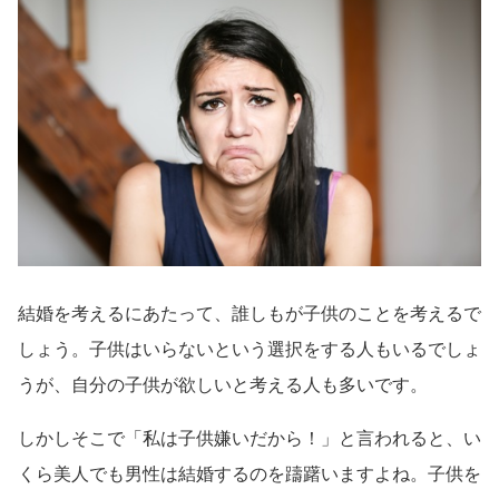
結婚を考えるにあたって、誰しもが子供のことを考えるで
しょう。子供はいらないという選択をする人もいるでしょ
うが、自分の子供が欲しいと考える人も多いです。
しかしそこで「私は子供嫌いだから！」と言われると、い
くら美人でも男性は結婚するのを躊躇いますよね。子供を