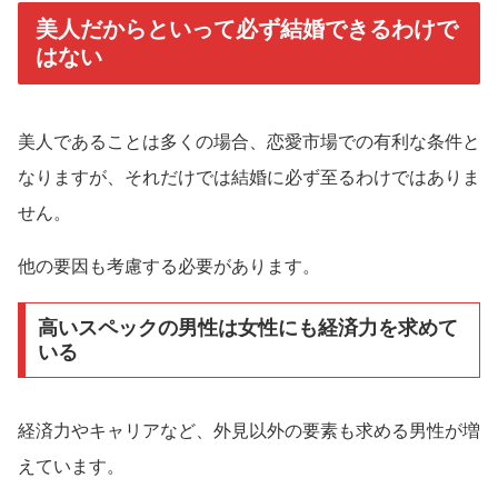
美人だからといって必ず結婚できるわけで
はない
美人であることは多くの場合、恋愛市場での有利な条件と
なりますが、それだけでは結婚に必ず至るわけではありま
せん。
他の要因も考慮する必要があります。
高いスペックの男性は女性にも経済力を求めて
いる
経済力やキャリアなど、外見以外の要素も求める男性が増
えています。