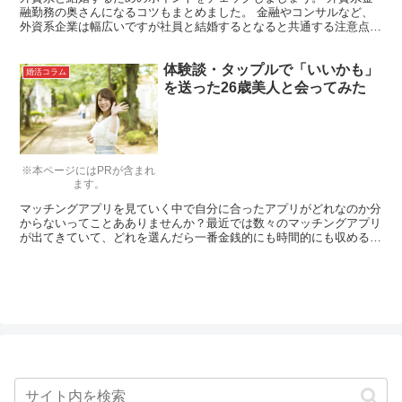
融勤務の奥さんになるコツもまとめました。 金融やコンサルなど、
外資系企業は幅広いですが社員と結婚するとなると共通する注意点が
あります。 結婚相談所おすすめ人気ランキング19選【最...
体験談・タップルで「いいかも」
婚活コラム
を送った26歳美人と会ってみた
※本ページにはPRが含まれ
ます。
マッチングアプリを見ていく中で自分に合ったアプリがどれなのか分
からないってことあありませんか？最近では数々のマッチングアプリ
が出てきていて、どれを選んだら一番金銭的にも時間的にも収めるこ
とができるのかを考える人もいるでしょう。 そこで今回は、マッチ
ングアプリ「タップル」を実際に利用した際に体験した体験談をご紹
介します。これからタップルを実際に利用していこうと考えている方
はぜひ参考にしてみてください。