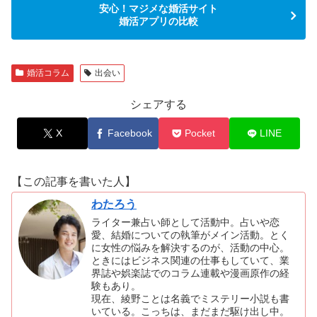
安心！マジメな婚活サイト
婚活アプリの比較
婚活コラム
出会い
シェアする
X
Facebook
Pocket
LINE
【この記事を書いた人】
わたろう
ライター兼占い師として活動中。占いや恋
愛、結婚についての執筆がメイン活動。とく
に女性の悩みを解決するのが、活動の中心。
ときにはビジネス関連の仕事もしていて、業
界誌や娯楽誌でのコラム連載や漫画原作の経
験もあり。
現在、綾野ことは名義でミステリー小説も書
いている。こっちは、まだまだ駆け出し中。