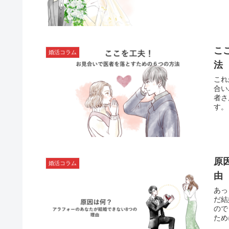
こ
婚活コラム
法
これ
合い
者さ
す。
原
婚活コラム
由
あっ
だ結
ので
ため
書