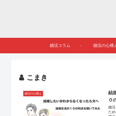
婚活コラム
婚活の心構
こまき
結
婚活の心構え
０
婚活
ため