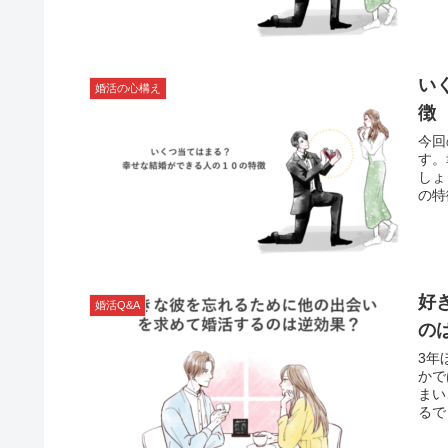
い
婚活の心構え
徴
今回
す。
しょ
の特
くつ
好
婚活Q&A
の
3年
かで
まい
るで