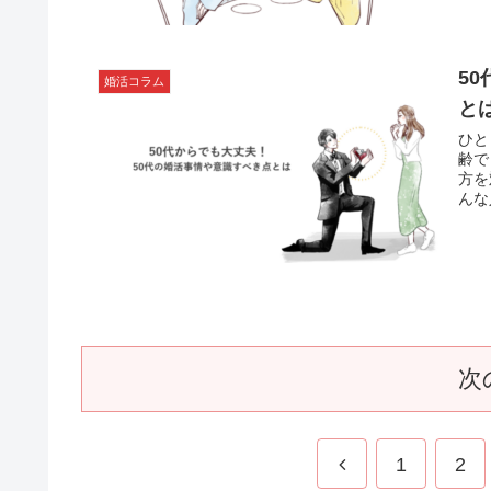
5
婚活コラム
と
ひと
齢で
方を
んな
次
1
2