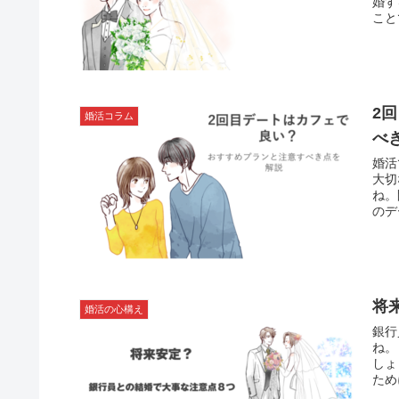
婚す
こと
ます
2
婚活コラム
べ
婚活
大切
ね。
のデ
将
婚活の心構え
銀行
ね。
しょ
ため
しま