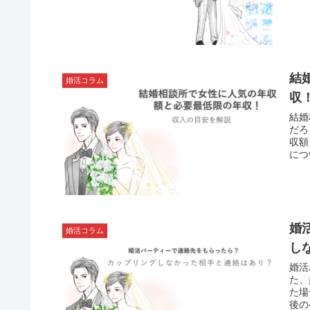
結
婚活コラム
収
結婚
だろ
収額
につ
婚
婚活コラム
し
婚活
た、
た場
後の