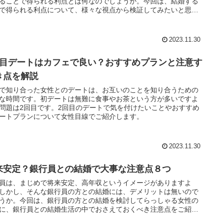
ることで得られる利点とは何なのでしょうか。今回は、結婚する
で得られる利点について、様々な視点から検証してみたいと思い
。
2023.11.30
回目デートはカフェで良い？おすすめプランと注意す
き点を解説
で知り合った女性とのデートは、お互いのことを知り合うための
な時間です。初デートは無難に食事やお茶という方が多いですよ
問題は2回目です。2回目のデートで気を付けたいことやおすすめ
ートプランについて女性目線でご紹介します。
2023.11.30
来安定？銀行員との結婚で大事な注意点８つ
員は、まじめで将来安定、高年収というイメージがありますよ
しかし、そんな銀行員の方との結婚には、デメリットは無いので
うか。今回は、銀行員の方との結婚を検討してらっしゃる女性の
に、銀行員との結婚生活の中でおさえておくべき注意点をご紹介
す。