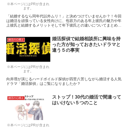
※本ページにはPRが含まれ
ます。
「結婚するなら同年代以外ムリ！」と決めつけていませんか？！今回
は婚活を頑張っている女性向けに、包容力のある年上彼氏の魅力や年
上彼氏と結婚するメリットそして年下彼氏との違いについてまとめて
みました！
婚活探偵で結婚相談所に興味を持
婚活の心構え
った方が知っておきたいドラマと
違う５の事実
※本ページにはPRが含まれ
ます。
向井理が演じるハードボイルド探偵が四苦八苦しながら婚活する人気
ドラマ「婚活探偵」はご覧になりましたか？
ストップ！30代の婚活で間違って
婚活の心構え
はいけない５つのこと
※本ページにはPRが含まれ