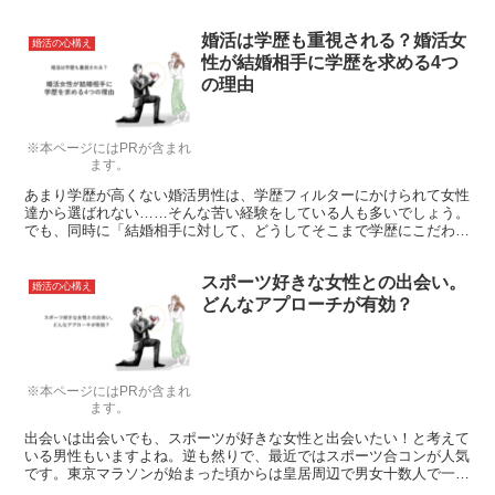
が増えました。 子供を含めて仲良く暮らすには、独身同士の結婚生
活とは違う努力が必要です。再婚した家庭で幸せな暮らしを送る女
婚活は学歴も重視される？婚活女
性、反対に苦労する女性にはどんな違いがあるのでしょうか？ シン
婚活の心構え
グルマザーが結婚して幸せになるケースと不幸になるケースをご紹介
性が結婚相手に学歴を求める4つ
します。
の理由
※本ページにはPRが含まれ
ます。
あまり学歴が高くない婚活男性は、学歴フィルターにかけられて女性
達から選ばれない……そんな苦い経験をしている人も多いでしょう。
でも、同時に「結婚相手に対して、どうしてそこまで学歴にこだわる
の？」と疑問を感じている人も多いのではないでしょうか。 この記
事では、どうして婚活している女性が男性の学歴を重視しているの
スポーツ好きな女性との出会い。
か、その理由をお伝えします。ハッキリとした理由を知れば、男性陣
婚活の心構え
の婚活への心構えも変わってくるでしょう。
どんなアプローチが有効？
※本ページにはPRが含まれ
ます。
出会いは出会いでも、スポーツが好きな女性と出会いたい！と考えて
いる男性もいますよね。逆も然りで、最近ではスポーツ合コンが人気
です。東京マラソンが始まった頃からは皇居周辺で男女十数人で一緒
に走っているのをよく見かけました。