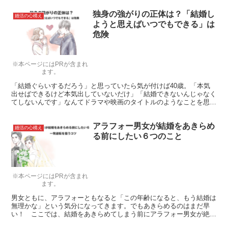
今回は、スポーツが好きな女性へはどんなアプローチが有効なのか見
独身の強がりの正体は？「結婚し
ていきましょう！
婚活の心構え
ようと思えばいつでもできる」は
危険
※本ページにはPRが含まれ
ます。
「結婚ぐらいするだろう」と思っていたら気が付けば40歳。「本気
出せばできるけど本気出していないだけ」「結婚できないんじゃなく
てしないんです」なんてドラマや映画のタイトルのようなことを思っ
ていませんか？そんな方必見です。
アラフォー男女が結婚をあきらめ
婚活の心構え
る前にしたい６つのこと
※本ページにはPRが含まれ
ます。
男女ともに、アラフォーともなると「この年齢になると、もう結婚は
無理かな」という気分になってきます。でもあきらめるのはまだ早
い！ ここでは、結婚をあきらめてしまう前にアラフォー男女が絶対
やっておくべきことをご紹介します。