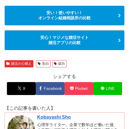
安い！使いやすい！
オンライン結婚相談所の比較
安心！マジメな婚活サイト
婚活アプリの比較
婚活の心構え
告白
成功
シェアする
X
Facebook
Pocket
LINE
【この記事を書いた人】
Kobayashi Sho
心理学ライター。企業で数年ほど働いた後、