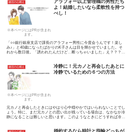
アラフォー以上管理職の男性たち
婚活の心構え
よ！結婚したいなら柔軟性を持つ
べし！
※本ページにはPRが含まれ
ます。
「○○銀行銀座支店で課長のアラフォー男性に今度会うんです！楽し
み♪」と40歳になったばかりのK子さんは目を輝かせていました。そ
れから数日後。「誘われたんだけど…断っちゃいました」え？？？わ
が耳を疑う。だって経済力は抜群じゃん。結婚相手に申し分はないよ
うに思いますが…。断った理由には何だったのでしょう？
冷静に！元カノと再会したあとに
婚活の心構え
冷静でいるための６つの方法
※本ページにはPRが含まれ
ます。
元カノと再会したときにはやはり心中穏やかではいられないことでし
ょう。特に、まだ元カノとの思い出が残っている場合は、なかなか冷
静になることは難しいと思います。このようなときにどうすれば冷静
な気持ちでいられるかについて今回は解説を行います。
婚約するなら時計と指輪どっちが
婚活の心構え