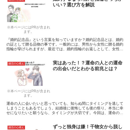
いい？選び方を解説
※本ページにはPRが含まれ
ます。
『婚約記念品』という言葉を知っていますか？婚約記念品とは、婚約
の証として贈る品物の事です。一般的には、男性から女性に贈る婚約
指輪が挙げられますが、最近では、婚約指輪のお返しとして、女性か
ら男性へ時計などをプレゼントするという流れも主流になっているよ
うです。
実はあった！？運命の人との運命
婚活の心構え
の出会いだとわかる前兆とは？
※本ページにはPRが含まれ
ます。
運命の人に会いたいと思っていても、知らぬ間にタイミングを逃して
しまうこともあるでしょう。結婚後に後悔しても後の祭り。本当に幸
せになりたいと願うなら、タイミングが大切です。今回は、運命の出
会いの前兆について5つの特徴をご紹介します。
ずっと独身は嫌！干物女から脱し
婚活の心構え