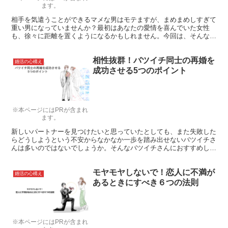
ます。
相手を気遣うことができるマメな男はモテますが、まめまめしすぎて
重い男になっていませんか？最初はあなたの愛情を喜んでいた女性
も、徐々に距離を置くようになるかもしれません。今回は、そんな重
い男の特徴についてご紹介します。
相性抜群！バツイチ同士の再婚を
婚活の心構え
成功させる5つのポイント
※本ページにはPRが含まれ
ます。
新しいパートナーを見つけたいと思っていたとしても、また失敗した
らどうしようという不安からなかなか一歩を踏み出せないバツイチさ
んは多いのではないでしょうか。そんなバツイチさんにおすすめした
いのが、お相手にあえてバツイチの方を選ぶこと。ここでは、バツイ
チ同士の再婚を成功させるためのヒントを見ていきましょう。
モヤモヤしないで！恋人に不満が
婚活の心構え
あるときにすべき６つの法則
※本ページにはPRが含まれ