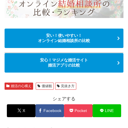
安い！使いやすい！
オンライン結婚相談所の比較
安心！マジメな婚活サイト
婚活アプリの比較
婚活の心構え
価値観
見抜き方
シェアする
X
Facebook
Pocket
LINE