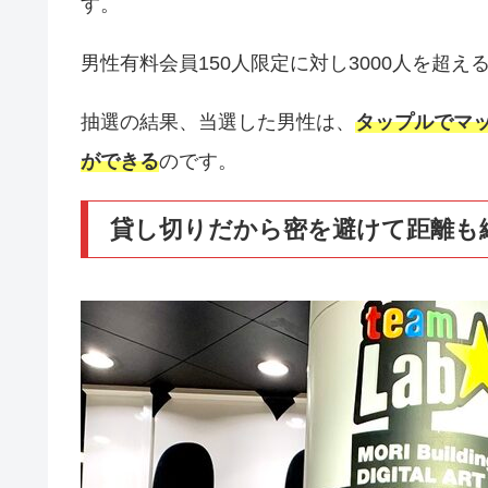
す。
男性有料会員150人限定に対し3000人を超
抽選の結果、当選した男性は、
タップルでマ
ができる
のです。
貸し切りだから密を避けて距離も