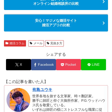
オンライン結婚相談所の比較
安心！マジメな婚活サイト
婚活アプリの比較
婚活コラム
メール
見抜き方
シェアする
X
Facebook
Pocket
LINE
【この記事を書いた人】
有島ユウキ
世界各地を旅する文筆家、時々翻訳家。
勝手に師匠と仰ぐ大御所作家、P.G.ウッドハウ
ス氏を敬愛している。
いずれは師匠の様にストレスフルな職業に従