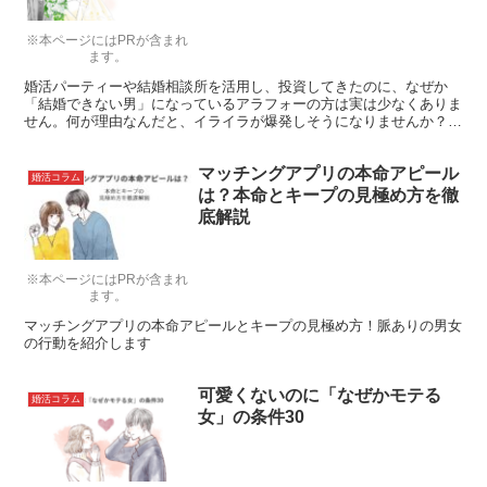
※本ページにはPRが含まれ
ます。
婚活パーティーや結婚相談所を活用し、投資してきたのに、なぜか
「結婚できない男」になっているアラフォーの方は実は少なくありま
せん。何が理由なんだと、イライラが爆発しそうになりませんか？
「結婚できる」男になるために、まずは自分の問題点と向き合うこと
が大切。今回は、結婚できない男に共通する7つの理由を探っていき
マッチングアプリの本命アピール
ます。
婚活コラム
は？本命とキープの見極め方を徹
底解説
※本ページにはPRが含まれ
ます。
マッチングアプリの本命アピールとキープの見極め方！脈ありの男女
の行動を紹介します
可愛くないのに「なぜかモテる
婚活コラム
女」の条件30