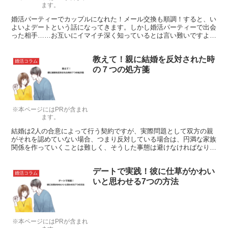
ます。
婚活パーティーでカップルになれた！メール交換も順調！すると、い
よいよデートという話になってきます。しかし婚活パーティーで出会
った相手……お互いにイマイチ深く知っているとは言い難いですよ
ね。そんな相手との初デートでは、どんな事に気を配るべきなのか？
ここでご紹介させていただきます。
教えて！親に結婚を反対された時
婚活コラム
の７つの処方箋
※本ページにはPRが含まれ
ます。
結婚は2人の合意によって行う契約ですが、実際問題として双方の親
がそれを認めていない場合、つまり反対している場合は、円満な家族
関係を作っていくことは難しく、そうした事態は避けなければなりま
せん。なるべく穏便に、かつ理解してもらうような方法はないのでし
ょうか？ここでは特に有効な対策をお話しします。
デートで実践！彼に仕草がかわい
婚活コラム
いと思わせる7つの方法
※本ページにはPRが含まれ