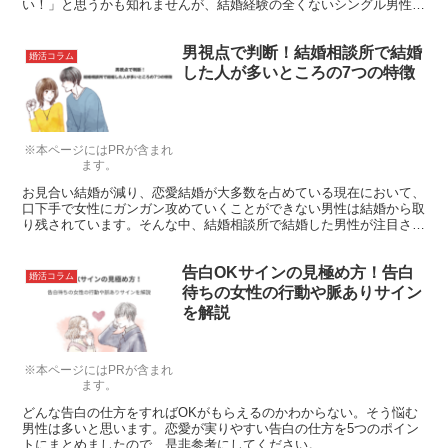
い！」と思うかも知れませんが、結婚経験の全くないシングル男性と
はまったく勝手が違うのが、バツイチ子持ち男性なのです。
男視点で判断！結婚相談所で結婚
婚活コラム
した人が多いところの7つの特徴
※本ページにはPRが含まれ
ます。
お見合い結婚が減り、恋愛結婚が大多数を占めている現在において、
口下手で女性にガンガン攻めていくことができない男性は結婚から取
り残されています。そんな中、結婚相談所で結婚した男性が注目され
ています。お見合いと恋愛の中間に位置する結婚相談所、ここで結婚
できた人が多いところの共通項は何でしょう。
告白OKサインの見極め方！告白
婚活コラム
待ちの女性の行動や脈ありサイン
を解説
※本ページにはPRが含まれ
ます。
どんな告白の仕方をすればOKがもらえるのかわからない。そう悩む
男性は多いと思います。恋愛が実りやすい告白の仕方を5つのポイン
トにまとめましたので、是非参考にしてください。