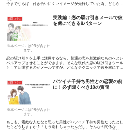
今までならば、付き合いにくいイメージが先行していた為、どちらか
といえば敬遠されていたのに、何故か理系女子（通称リケジョ）がモ
テる傾向に。
実践編！恋の駆け引きメールで彼
まだ理系女子の魅力が分からない！という方に、リケジョのモテる理
婚活コラム
由をご説明します。
を虜にできる8パターン
※本ページにはPRが含まれ
ます。
恋の駆け引きを上手に活用するなら、普通の恋を刺激的なものへとレ
ベルアップさせることができます。そんな現代の恋の駆け引きツール
として活躍するのがメールですが、どんなテクニックで彼を虜にする
ことができるのでしょうか？
バツイチ子持ち男性との恋愛の前
婚活コラム
に！必ず聞くべき10の質問
※本ページにはPRが含まれ
ます。
もしも、素敵な人だなと思った男性がバツイチ子持ち男性だったとし
たらどうしますか？「もう別れちゃったんだし、そんなの関係な