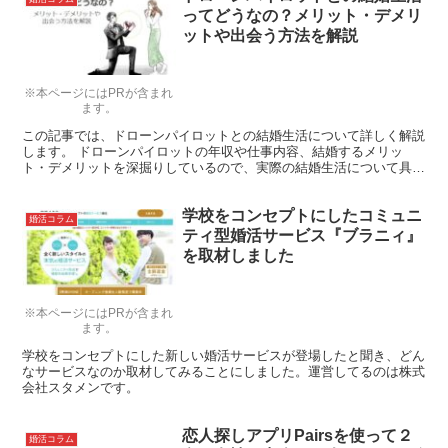
ってどうなの？メリット・デメリ
ットや出会う方法を解説
※本ページにはPRが含まれ
ます。
この記事では、ドローンパイロットとの結婚生活について詳しく解説
します。 ドローンパイロットの年収や仕事内容、結婚するメリッ
ト・デメリットを深掘りしているので、実際の結婚生活について具体
的にイメージしてみましょう。 記事後半では、結婚願望のあ...
学校をコンセプトにしたコミュニ
婚活コラム
ティ型婚活サービス『ブラニィ』
を取材しました
※本ページにはPRが含まれ
ます。
学校をコンセプトにした新しい婚活サービスが登場したと聞き、どん
なサービスなのか取材してみることにしました。運営してるのは株式
会社スタメンです。
恋人探しアプリPairsを使って２
婚活コラム