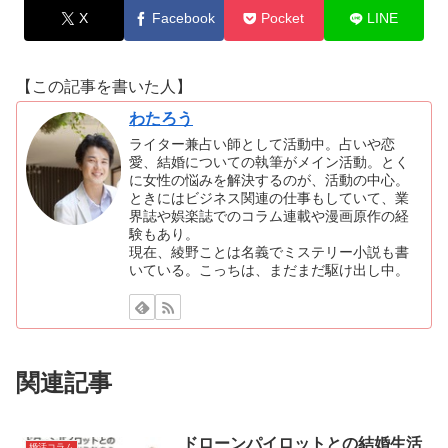
X
Facebook
Pocket
LINE
【この記事を書いた人】
わたろう
ライター兼占い師として活動中。占いや恋
愛、結婚についての執筆がメイン活動。とく
に女性の悩みを解決するのが、活動の中心。
ときにはビジネス関連の仕事もしていて、業
界誌や娯楽誌でのコラム連載や漫画原作の経
験もあり。
現在、綾野ことは名義でミステリー小説も書
いている。こっちは、まだまだ駆け出し中。
関連記事
ドローンパイロットとの結婚生活
婚活コラム