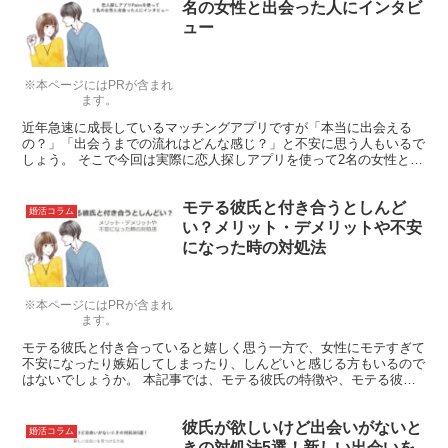
名の女性と出会った人にインタビ
ュー
※本ページにはPRが含まれ
ます。
近年急速に成長しているマッチングアプリですが「本当に出会える
の？」「出会うまでの流れはどんな感じ？」と不安に思う人もいるで
しょう。 そこで今回は実際に恋人探しアプリを使って2名の女性と出
会った男性・Tさんにインタビューして来ました。
モテる彼氏と付き合うとしんど
婚活コラム
い？メリット・デメリットや不安
になった時の対処法
※本ページにはPRが含まれ
ます。
モテる彼氏と付き合っていると嬉しく思う一方で、女性にモテすぎて
不安になったり嫉妬してしまったり、しんどいと感じる方もいるので
はないでしょうか。 本記事では、モテる彼氏の特徴や、モテる彼氏
と付き合うメリット・デメリットを解説します。 また、彼...
彼氏が欲しいけど出会いがないと
婚活コラム
きの対処法5選！新しい出会いを