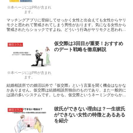
※本ページにはPRが含まれ
ます。
マッチングアプリに登録してせっかく女性と出会えても女性からヤリ
モクと思われて警戒されてしまう男性がおります。気になる女性から
警戒されたらショックですよね。どういう行為がヤリモクと思われる
かお伝えします。
仮交際は3回目が重要！おすすめ
婚活コラム
のデート戦略を徹底解説
※本ページにはPRが含まれ
ます。
結婚相談所での婚活以外で『仮交際』という言葉を聞く機会はなかな
かありません。仮交際は結婚相談所独自のものであり、また一般的に
は謎の多いシステムです。しかも、仮交際というネーミングからか誤
解が生じやすいものでもありますね……。この記事では、現在婚活し
ている人に向けて『仮交際の内容』や『上手な仮交際での立ち回り
彼氏ができない理由は？一生彼氏
方』について、詳しく紹介します。
婚活コラム
ができない女性の特徴とあるある
を紹介