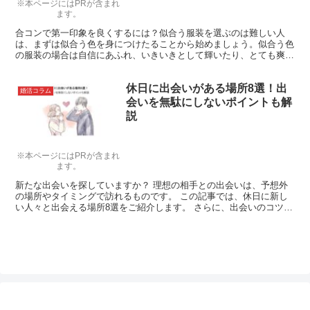
※本ページにはPRが含まれ
ます。
合コンで第一印象を良くするには？似合う服装を選ぶのは難しい人
は、まずは似合う色を身につけたることから始めましょう。似合う色
の服装の場合は自信にあふれ、いきいきとして輝いたり、とても爽や
かで清潔感あふれる印象を与えたりします。合コンはやっぱり第一印
象ですよ！
休日に出会いがある場所8選！出
婚活コラム
会いを無駄にしないポイントも解
説
※本ページにはPRが含まれ
ます。
新たな出会いを探していますか？ 理想の相手との出会いは、予想外
の場所やタイミングで訪れるものです。 この記事では、休日に新し
い人々と出会える場所8選をご紹介します。 さらに、出会いのコツを
活用して理想のパートナーを見つける方法についても詳し...