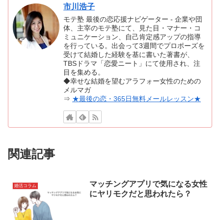
市川浩子
モテ塾 最後の恋応援ナビゲーター - 企業や団
体、主宰のモテ塾にて、見た目・マナー・コ
ミュニケーション、自己肯定感アップの指導
を行っている。出会って3週間でプロポーズを
受けて結婚した経験を基に書いた著書が、
TBSドラマ「恋愛ニート」にて使用され、注
目を集める。
◆幸せな結婚を望むアラフォー女性のための
メルマガ
⇒
★最後の恋・365日無料メールレッスン★
関連記事
マッチングアプリで気になる女性
婚活コラム
にヤリモクだと思われたら？