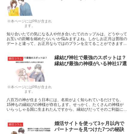
※本ページにはPRが含まれ
ます。
知り合いたての気になる人や付き合いたてのカップルは、どうやって
お互いの距離を縮めたらいいか悩みますよね。しかしお正月は普段の
デートと違って、お正月ならではのプランを立てることができます。
どんなデートがいいか考えてみました。お正月だからこそのデート
で、二人の距離を近づけるチャンスですよ♪
縁結び神社で最強のスポットは？
婚活コラム
縁結び最強の神様がいる神社17選
※本ページにはPRが含まれ
ます。
八百万の神が住まう日本には、名前がよく知られているだけでも、
15神もの縁結びの神様が存在します。せっかく、たくさんの神様が
いらっしゃる国に生まれたんですから、縁結びだってそのご利益に預
かってみるのはいかがでしょうか？
婚活サイトを使って3ヶ月以内で
婚活コラム
パートナーを見つけた7つの秘訣