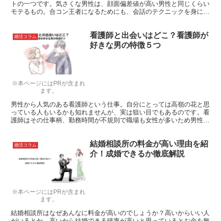
トの一つです。気さくな男性は、顔面偏差値が高い男性と同じくらい
モテるもの。合コン王者になるためにも、会話のテクニックを身に付
けましょう。
看護師と出会いはどこ？看護師が
婚活コラム
好きな男の特徴５つ
※本ページにはPRが含まれ
ます。
男性から人気のある看護師という仕事。自分にとっては高嶺の花と思
っている人もいるかも知れませんが、実は狙い目でもあるのです。看
護師はその仕事柄、勤務時間が不規則で職場も女性が多いため男性と
の出会いが少ないのです。これまで自信が持てなかったという人も、
うまくコツを掴めば看護師と結婚するのは夢じゃありません。
結婚相談所の料金が高い理由を紹
婚活コラム
介！成婚できるか徹底解説
※本ページにはPRが含まれ
ます。
結婚相談所はなぜあんなに料金が高いのでしょうか？高いからいい人
がいるとか、高いから結婚できる確率が高いと思っているとお金を無