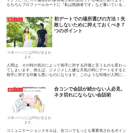
もちろんプロフィールカードに『私は既婚者です』など書いているわ
けもないので、相手の言動などから推測していくしかないのです。サ
クラや不倫目的の参加者にありがちな特徴をまとめてみました。
初デートでの場所選びの方法！失
婚活コラム
敗しないために抑えておくべき７
つのポイント
※本ページにはPRが含まれ
ます。
人間は、その時の気分によって相手に対する評価と言うものも変わっ
てしまいます。例えば、ジメジメした嫌な天気の時にデートをすると
相手に対する印象も悪いものになります。このような特徴が人間には
あるため、相手を不快にさせないようなデートの場所選びは重要にな
ります。
合コンで会話が続かない人必見。
婚活コラム
ネタ切れにならない会話術
※本ページにはPRが含まれ
ます。
コミュニケーションスキルは、合コンでもっとも重要視されるポイン