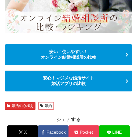
安い！使いやすい！
オンライン結婚相談所の比較
安心！マジメな婚活サイト
婚活アプリの比較
婚活の心構え
婚約
シェアする
X
Facebook
Pocket
LINE