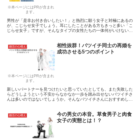
※本ページにはPRが含まれ
ます。
男性が「是非お付き合いしたい！」と熱烈に願う女子と対極にあるの
が、こじらせ女子でしょう。耳にしたことがある方もきっと多い「こ
じらせ女子」ですが、そんなタイプの女性たちの一体何がいけないん
でしょうか？
相性抜群！バツイチ同士の再婚を
婚活の心構え
成功させる5つのポイント
※本ページにはPRが含まれ
ます。
新しいパートナーを見つけたいと思っていたとしても、また失敗した
らどうしようという不安からなかなか一歩を踏み出せないバツイチさ
んは多いのではないでしょうか。そんなバツイチさんにおすすめした
いのが、お相手にあえてバツイチの方を選ぶこと。ここでは、バツイ
チ同士の再婚を成功させるためのヒントを見ていきましょう。
今の男女の本音。草食男子と肉食
婚活の心構え
女子の実態とは！？