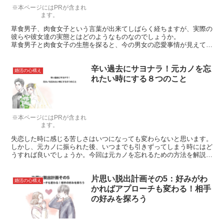
※本ページにはPRが含まれ
ます。
草食男子、肉食女子という言葉が出来てしばらく経ちますが、実際の
彼らや彼女達の実態とはどのようなものなのでしょうか。
草食男子と肉食女子の生態を探ると、今の男女の恋愛事情が見えてき
ます。今回は、実はあなたの身近にいるかもしれない草食男子・肉食
女子の実態を紹介します。
辛い過去にサヨナラ！元カノを忘
婚活の心構え
れたい時にする８つのこと
※本ページにはPRが含まれ
ます。
失恋した時に感じる苦しさはいつになっても変わらないと思います。
しかし、元カノに振られた後、いつまでも引きずってしまう時にはど
うすれば良いでしょうか。今回は元カノを忘れるための方法を解説し
ます。
片思い脱出計画その5：好みがわ
婚活の心構え
かればアプローチも変わる！相手
の好みを探ろう