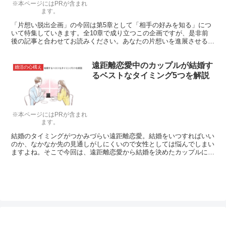
※本ページにはPRが含まれ
ます。
「片想い脱出企画」の今回は第5章として「相手の好みを知る」につ
いて特集していきます。全10章で成り立つこの企画ですが、是非前
後の記事と合わせてお読みください。あなたの片想いを進展させるコ
ツを伝授させていただきます。
遠距離恋愛中のカップルが結婚す
婚活の心構え
るベストなタイミング5つを解説
※本ページにはPRが含まれ
ます。
結婚のタイミングがつかみづらい遠距離恋愛。結婚をいつすればいい
のか、なかなか先の見通しがしにくいので女性としては悩んでしまい
ますよね。そこで今回は、遠距離恋愛から結婚を決めたカップルにア
ンケートをとり、結婚をするベストタイミングについて調査しまし
た！