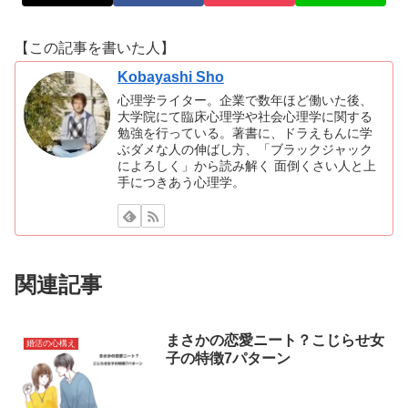
【この記事を書いた人】
Kobayashi Sho
心理学ライター。企業で数年ほど働いた後、
大学院にて臨床心理学や社会心理学に関する
勉強を行っている。著書に、ドラえもんに学
ぶダメな人の伸ばし方、「ブラックジャック
によろしく」から読み解く 面倒くさい人と上
手につきあう心理学。
関連記事
まさかの恋愛ニート？こじらせ女
婚活の心構え
子の特徴7パターン