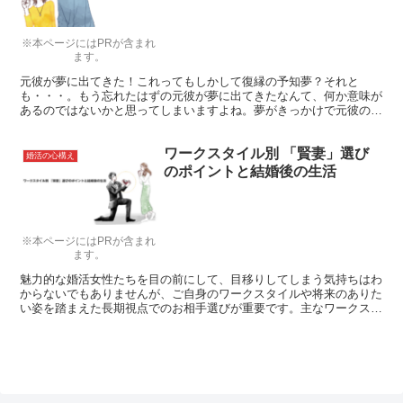
※本ページにはPRが含まれ
ます。
元彼が夢に出てきた！これってもしかして復縁の予知夢？それと
も・・・。もう忘れたはずの元彼が夢に出てきたなんて、何か意味が
あるのではないかと思ってしまいますよね。夢がきっかけで元彼の事
が頭から離れない。「あの時、こういわなければ」とおもいだし未練
タラタラ…。そんな時はどうすればいいのでしょうか。占い、心理学
ワークスタイル別 「賢妻」選び
の点から考えてみましょう。
婚活の心構え
のポイントと結婚後の生活
※本ページにはPRが含まれ
ます。
魅力的な婚活女性たちを目の前にして、目移りしてしまう気持ちはわ
からないでもありませんが、ご自身のワークスタイルや将来のありた
い姿を踏まえた長期視点でのお相手選びが重要です。主なワークスタ
イル別に、結婚後の生活スタイル等を見越した「賢妻」選びのポイン
トを解説します。