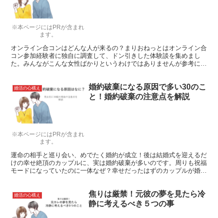
※本ページにはPRが含まれ
ます。
オンライン合コンはどんな人が来るの？まりおねっとはオンライン合
コン参加経験者に独自に調査して、ドン引きした体験談を集めまし
た。みんながこんな女性ばかりというわけではありませんが参考にし
てください。
婚約破棄になる原因で多い30のこ
婚活の心構え
と！婚約破棄の注意点を解説
※本ページにはPRが含まれ
ます。
運命の相手と巡り会い、めでたく婚約が成立！後は結婚式を迎えるだ
けの幸せ絶頂のカップルに、実は婚約破棄が多いのです。周りも祝福
モードになっていたのに一体なぜ？幸せだったはずのカップルが婚約
破棄になる理由をまとめました。
焦りは厳禁！元彼の夢を見たら冷
婚活の心構え
静に考えるべき５つの事