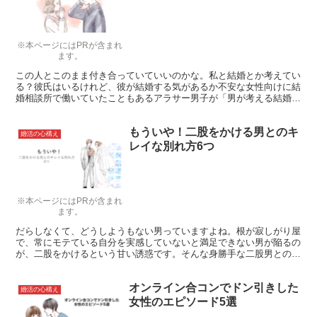
※本ページにはPRが含まれ
ます。
この人とこのまま付き合っていていいのかな。私と結婚とか考えてい
る？彼氏はいるけれど、彼が結婚する気があるか不安な女性向けに結
婚相談所で働いていたこともあるアラサー男子が「男が考える結婚の
タイミング」についてお答えします。ぜひ参考にしてください。
もういや！二股をかける男とのキ
婚活の心構え
レイな別れ方6つ
※本ページにはPRが含まれ
ます。
だらしなくて、どうしようもない男っていますよね。根が寂しがり屋
で、常にモテている自分を実感していないと満足できない男が陥るの
が、二股をかけるという甘い誘惑です。そんな身勝手な二股男との別
れ方で多いのが、ドロドロの修羅場を経験して別れるパターンです
が、もっとキレイに別れる方法はないのでしょうか？
オンライン合コンでドン引きした
婚活の心構え
女性のエピソード5選