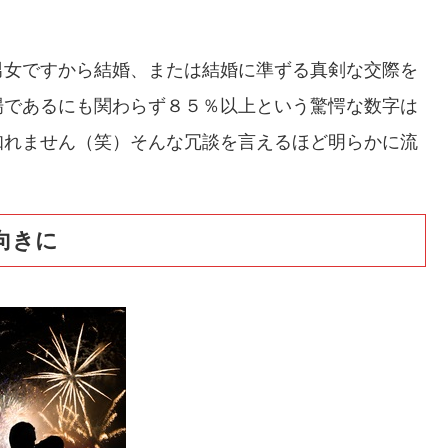
男女ですから結婚、または結婚に準ずる真剣な交際を
場であるにも関わらず８５％以上という驚愕な数字は
知れません（笑）そんな冗談を言えるほど明らかに流
向きに