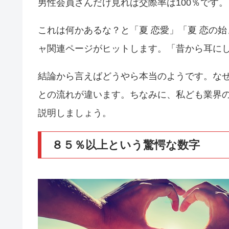
男性会員さんだけ見れば交際率は100％です
これは何かあるな？と「夏 恋愛」「夏 恋の
ャ関連ページがヒットします。「昔から耳に
結論から言えばどうやら本当のようです。な
との流れが違います。ちなみに、私ども業界
説明しましょう。
８５％以上という驚愕な数字