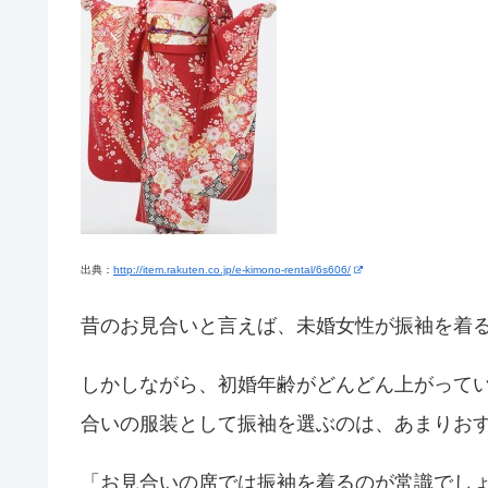
出典：
http://item.rakuten.co.jp/e-kimono-rental/6s606/
昔のお見合いと言えば、未婚女性が振袖を着
しかしながら、初婚年齢がどんどん上がって
合いの服装として振袖を選ぶのは、あまりお
「お見合いの席では振袖を着るのが常識でし