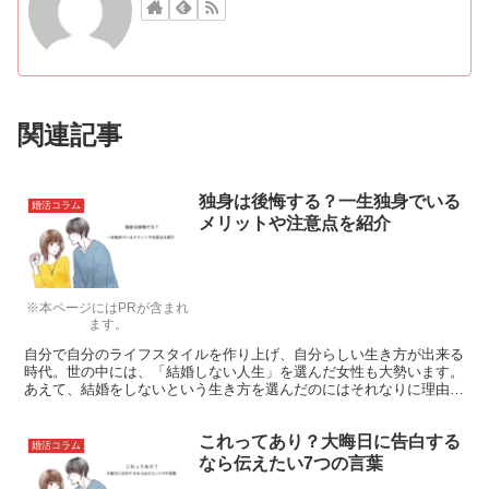
関連記事
独身は後悔する？一生独身でいる
婚活コラム
メリットや注意点を紹介
※本ページにはPRが含まれ
ます。
自分で自分のライフスタイルを作り上げ、自分らしい生き方が出来る
時代。世の中には、「結婚しない人生」を選んだ女性も大勢います。
あえて、結婚をしないという生き方を選んだのにはそれなりに理由が
あるはずですが、一生独身で生きていくのはそれ相応の覚悟が必要な
はずです。独身で生きることを選んだ女性たちに後悔はないのでしょ
これってあり？大晦日に告白する
うか。その真実についてフォーカスしてみたいと思います。
婚活コラム
なら伝えたい7つの言葉