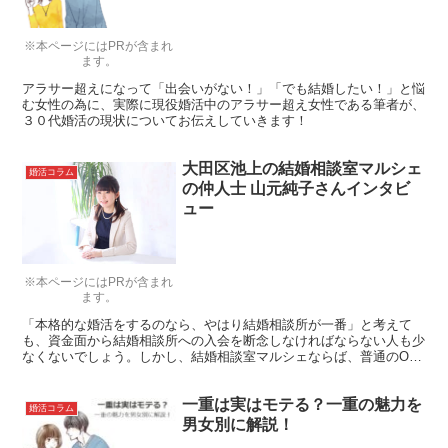
※本ページにはPRが含まれ
ます。
アラサー超えになって「出会いがない！」「でも結婚したい！」と悩
む女性の為に、実際に現役婚活中のアラサー超え女性である筆者が、
３０代婚活の現状についてお伝えしていきます！
大田区池上の結婚相談室マルシェ
婚活コラム
の仲人士 山元純子さんインタビ
ュー
※本ページにはPRが含まれ
ます。
「本格的な婚活をするのなら、やはり結婚相談所が一番」と考えて
も、資金面から結婚相談所への入会を断念しなければならない人も少
なくないでしょう。しかし、結婚相談室マルシェならば、普通のOL
さんでも無理なく婚活できます。今回、まりおねっと編集部では普通
のOLさんができる婚活にこだわる、結婚相談室マルシェの仲人士、
一重は実はモテる？一重の魅力を
山元さんに詳しい話を伺いました。
婚活コラム
男女別に解説！