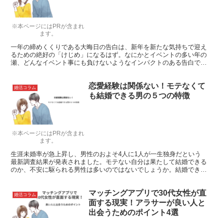
※本ページにはPRが含まれ
ます。
一年の締めくくりである大晦日の告白は、新年を新たな気持ちで迎え
るための絶好の「けじめ」になるはず。なにかとイベントの多い年の
瀬、どんなイベント事にも負けないようなインパクトのある告白で、
彼女の気持ちをがっちりゲットしてみませんか？
恋愛経験は関係ない！モテなくて
婚活コラム
も結婚できる男の５つの特徴
※本ページにはPRが含まれ
ます。
生涯未婚率が急上昇し、男性のおよそ4人に1人が一生独身だという
最新調査結果が発表されました。モテない自分は果たして結婚できる
のか、不安に駆られる男性は多いのではないでしょうか。結婚できる
男・できない男それぞれの特徴をチェックし、自分は結婚できる男か
診断してみましょう。
マッチングアプリで30代女性が直
婚活コラム
面する現実！アラサーが良い人と
出会うためのポイント4選