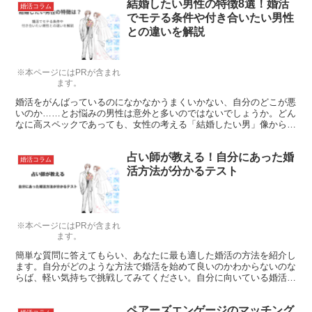
結婚したい男性の特徴8選！婚活
婚活コラム
でモテる条件や付き合いたい男性
との違いを解説
※本ページにはPRが含まれ
ます。
婚活をがんばっているのになかなかうまくいかない、自分のどこが悪
いのか……とお悩みの男性は意外と多いのではないでしょうか。どん
なに高スペックであっても、女性の考える「結婚したい男」像から離
れていてはやはりゴールインには結びつきません。まずは、世の女性
たちが結婚相手としての男性に求める条件を知っておきましょう。
占い師が教える！自分にあった婚
婚活コラム
活方法が分かるテスト
※本ページにはPRが含まれ
ます。
簡単な質問に答えてもらい、あなたに最も適した婚活の方法を紹介し
ます。自分がどのような方法で婚活を始めて良いのかわからないのな
らば、軽い気持ちで挑戦してみてください。自分に向いている婚活方
法ならば、あなたも無理なく続けていけるでしょう。なお女性向けの
占いとなっていますので、ご了承ください。
ペアーズエンゲージのマッチング