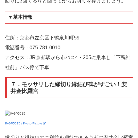
回りに3回くるりと回ってからお祈りを捧げましょう。
▼基本情報
住所：京都市左京区下鴨泉川町59
電話番号：075-781-0010
アクセス：JR京都駅から市バス4・205に乗車し「下鴨神
社前」バス停で下車
７．モッサリした縁切り縁結び碑がすごい！安
井金比羅宮
IMGP5515 / Kyoto-Picture
縁切りと縁結びのご利益を期待できる京都の安井金比羅宮