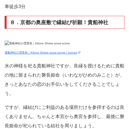
車徒歩3分
８．京都の奥座敷で縁結び祈願！貴船神社
貴船神社の雪景色｜Kifune Shrine snow scene / izunavi
水の神様を祀る貴船神社ですが、良縁を授けるために貴船
の地に留まられた磐長姫命（いわながひめのみこと）が、
きっとあなたの恋のお手伝いをしてくださることでしょ
う。
ですが、縁結びにご利益のある場所だけを参拝するのは良
くありません。ちゃんと本宮から奥宮を参拝し、最後に磐
長姫命が祀られている結社を周りましょう。