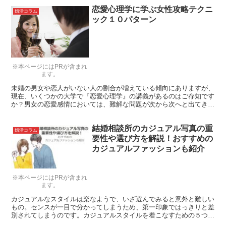
しておきたいことを筆者の経験から挙げさせていただきます。
恋愛心理学に学ぶ女性攻略テクニ
婚活コラム
ック１０パターン
※本ページにはPRが含まれ
ます。
未婚の男女や恋人がいない人の割合が増えている傾向にありますが、
現在、いくつかの大学で『恋愛心理学』の講義があるのはご存知です
か？男女の恋愛感情においては、難解な問題が次から次へと出てきま
す。恋愛心理学を学び、女性を攻略する方法を得られることができた
らいいと思いませんか？
結婚相談所のカジュアル写真の重
婚活コラム
要性や選び方を解説！おすすめの
カジュアルファッションも紹介
※本ページにはPRが含まれ
ます。
カジュアルなスタイルは楽なようで、いざ選んでみると意外と難しい
もの。センスが一目で分かってしまうため、第一印象ではっきりと差
別されてしまうのです。カジュアルスタイルを着こなすための５つの
ヒント別に、合計１９タイプのコーディネート画像を集めました。