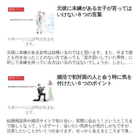
元彼に未練がある女子が言っては
婚活コラム
いけない８つの言葉
※本ページにはPRが含まれ
ます。
元彼に未練がある女性は結構いるのではと思います。また、今まで誰
とも付き合ったことのない方であっても「昔片思いしていた男性」に
対して未練を持っている方はいるのではないでしょうか。しかし、こ
のような未練があったとしても彼氏や友人に言ってはいけない言葉が
あります。そこで今回はどのような言葉がタブーか解説します。
婚活で初対面の人と会う時に気を
婚活コラム
付けたい６つのポイント
※本ページにはPRが含まれ
ます。
結婚相談所や婚活サイトで知り合い、実際に会おう！というところま
で親しくなって、いざデート。会いたい気持ちが先行しがちですが、
注意したいことがいくつかあります。せっかく会えるところまで進め
たのですから、この先に繋げるためにも、初対面の人と会う時に注意