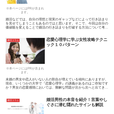
※本ページにはPRが含まれ
ます。
婚活などでは、自分の理想と現実のギャップなどによって行き詰まり
を見せてしまうこともあるのではと思います。そこで、今回は自分の
価値観を変えることで婚活の行き詰まりを打破する方法について考え
ていきましょう。
恋愛心理学に学ぶ女性攻略テクニ
婚活コラム
ック１０パターン
※本ページにはPRが含まれ
ます。
未婚の男女や恋人がいない人の割合が増えている傾向にありますが、
現在、いくつかの大学で『恋愛心理学』の講義があるのはご存知です
か？男女の恋愛感情においては、難解な問題が次から次へと出てきま
す。恋愛心理学を学び、女性を攻略する方法を得られることができた
らいいと思いませんか？
婚活男性の本音を紹介！言葉やし
婚活コラム
ぐさに潜む隠れたサインも解説