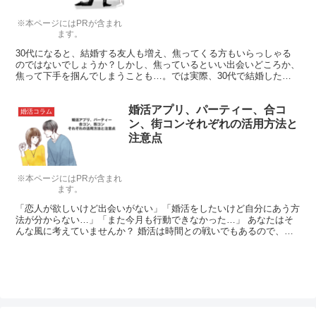
※本ページにはPRが含まれ
ます。
30代になると、結婚する友人も増え、焦ってくる方もいらっしゃる
のではないでしょうか？しかし、焦っているといい出会いどころか、
焦って下手を掴んでしまうことも…。では実際、30代で結婚した女
性たちは、何か特別な努力をしているのでしょうか？今回はそんな
「ありがち」ともいえる5つの事例をご紹介しましょう。
婚活アプリ、パーティー、合コ
婚活コラム
ン、街コンそれぞれの活用方法と
注意点
※本ページにはPRが含まれ
ます。
「恋人が欲しいけど出会いがない」「婚活をしたいけど自分にあう方
法が分からない…」「また今月も行動できなかった…」 あなたはそ
んな風に考えていませんか？ 婚活は時間との戦いでもあるので、行
動できずにいるとあっという間に年齢を重ねてしまいます。今回は、
婚活7年やって結婚した筆者が出会いの具体的な活用方法と注意点に
ついて紹介していきたいと思います。