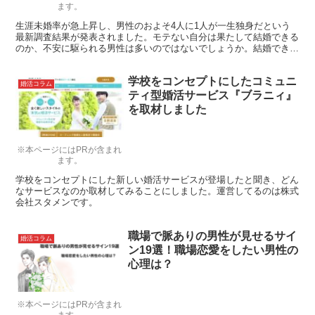
ます。
生涯未婚率が急上昇し、男性のおよそ4人に1人が一生独身だという
最新調査結果が発表されました。モテない自分は果たして結婚できる
のか、不安に駆られる男性は多いのではないでしょうか。結婚できる
男・できない男それぞれの特徴をチェックし、自分は結婚できる男か
診断してみましょう。
学校をコンセプトにしたコミュニ
婚活コラム
ティ型婚活サービス『ブラニィ』
を取材しました
※本ページにはPRが含まれ
ます。
学校をコンセプトにした新しい婚活サービスが登場したと聞き、どん
なサービスなのか取材してみることにしました。運営してるのは株式
会社スタメンです。
職場で脈ありの男性が見せるサイ
婚活コラム
ン19選！職場恋愛をしたい男性の
心理は？
※本ページにはPRが含まれ