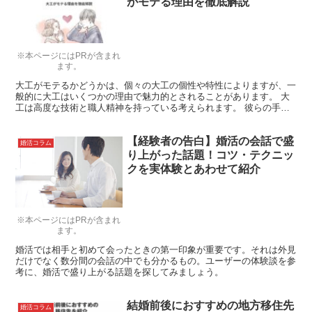
がモテる理由を徹底解説
※本ページにはPRが含まれ
ます。
大工がモテるかどうかは、個々の大工の個性や特性によりますが、一
般的に大工はいくつかの理由で魅力的とされることがあります。 大
工は高度な技術と職人精神を持っている考えられます。 彼らの手仕
事に対する情熱や細部へのこだわりは、プロフェッショナリ...
【経験者の告白】婚活の会話で盛
婚活コラム
り上がった話題！コツ・テクニッ
クを実体験とあわせて紹介
※本ページにはPRが含まれ
ます。
婚活では相手と初めて会ったときの第一印象が重要です。それは外見
だけでなく数分間の会話の中でも分かるもの。ユーザーの体験談を参
考に、婚活で盛り上がる話題を探してみましょう。
結婚前後におすすめの地方移住先
婚活コラム