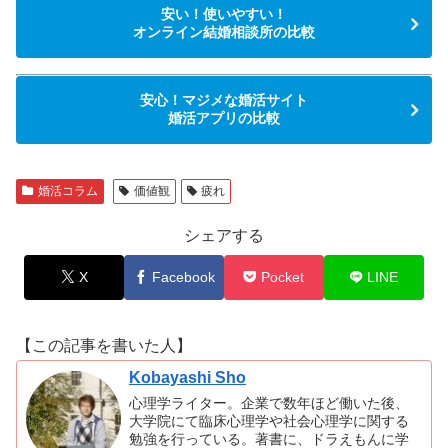
安い！使いやすい！
オンライン結婚相談所の比較
安心！マジメな婚活サイト
婚活アプリの比較
婚活コラム
価値観
疲れ
シェアする
X
Facebook
Pocket
LINE
【この記事を書いた人】
Kobayashi Sho
心理学ライター。企業で数年ほど働いた後、
大学院にて臨床心理学や社会心理学に関する
勉強を行っている。著書に、ドラえもんに学