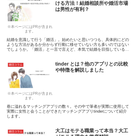
ける方法！結婚相談所や婚活市場
は男性が有利？
※本ページにはPRが含まれ
ます。
結婚を意識して行う「婚活」。始めたいと思いつつも、具体的にどの
ような方法があるか分からず行動に移せていない方も多いのではない
でしょうか。「婚活」と一言で言えど、本気で結婚を目指している人
もいれば、ただ単に遊び相手がほしいだけの人もいるので注意が必要
です。いずれにせよ、何も行動しなければ出会いの可能性はゼロ！
tinder とは？他のアプリとの比較
出会いが多い婚活を7つご紹介しますので参考にしてください。
婚活コラム
や特徴を解説しました
※本ページにはPRが含まれ
ます。
巷に溢れるマッチングアプリの数々。その中で筆者が実際に使用して
実際に女性と会うことができたマッチングアプリtinderについて紹介
します。
大工はモテる職業って本当？大工
婚活コラム